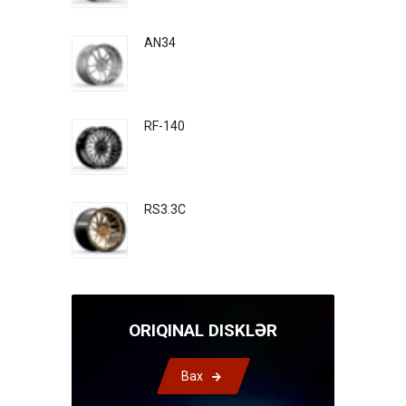
AN34
RF-140
RS3.3C
ORIQINAL DISKLƏR
Bax