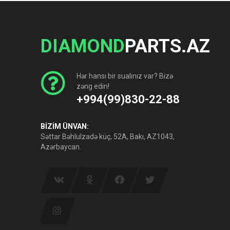
DIAMOND
PARTS.AZ
Hər hansı bir sualınız var? Bizə
zəng edin!
+994(99)830-22-88
BİZİM ÜNVAN:
Səttar Bəhlulzadə küç, 52A, Bakı, AZ1043,
Azərbaycan.