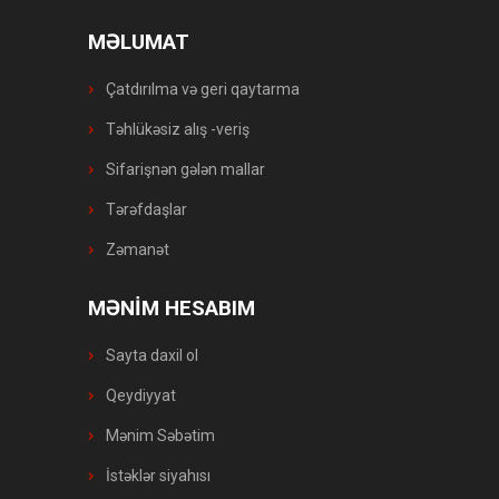
MƏLUMAT
Çatdırılma və geri qaytarma
Təhlükəsiz alış -veriş
Sifarişnən gələn mallar
Tərəfdaşlar
Zəmanət
MƏNİM HESABIM
Sayta daxil ol
Qeydiyyat
Mənim Səbətim
İstəklər siyahısı