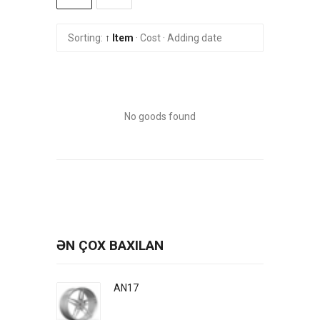
Sorting:
↑ Item
·
Cost
·
Adding date
No goods found
ƏN ÇOX BAXILAN
AN17