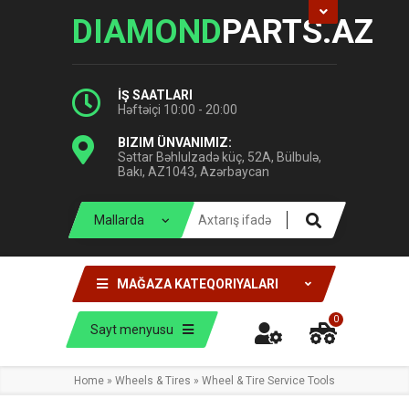
DIAMOND
PARTS.AZ
İŞ SAATLARI
Həftəiçi 10:00 - 20:00
BIZIM ÜNVANIMIZ:
Səttar Bəhlulzadə küç, 52A, Bülbulə,
Bakı, AZ1043, Azərbaycan
MAĞAZA KATEQORIYALARI
0
Sayt menyusu
Home
»
Wheels & Tires
»
Wheel & Tire Service Tools