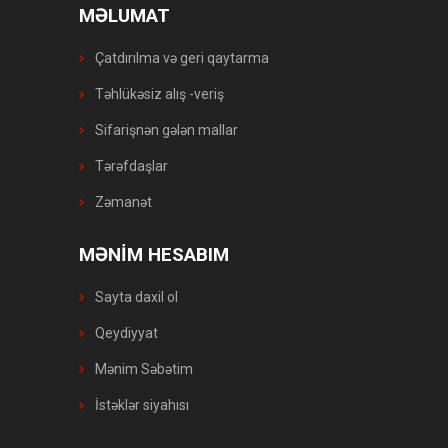
MƏLUMAT
Çatdırılma və geri qaytarma
Təhlükəsiz alış -veriş
Sifarişnən gələn mallar
Tərəfdaşlar
Zəmanət
MƏNİM HESABIM
Sayta daxil ol
Qeydiyyat
Mənim Səbətim
İstəklər siyahısı