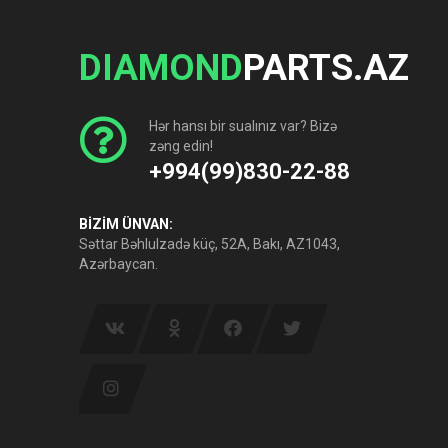
DIAMOND
PARTS.AZ
Hər hansı bir sualınız var? Bizə
zəng edin!
+994(99)830-22-88
BİZİM ÜNVAN:
Səttar Bəhlulzadə küç, 52A, Bakı, AZ1043,
Azərbaycan.