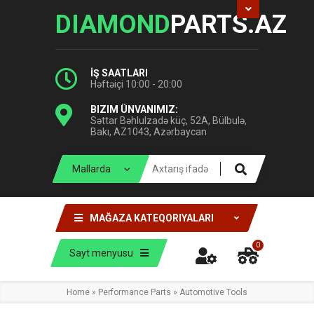
DIAMOND
PARTS.AZ
İŞ SAATLARI
Həftəiçi 10:00 - 20:00
BIZIM ÜNVANIMIZ:
Səttar Bəhlulzadə küç, 52A, Bülbulə,
Bakı, AZ1043, Azərbaycan
MAĞAZA KATEQORIYALARI
0
Sayt menyusu
Home
»
Performance Parts
»
Automotive Tools