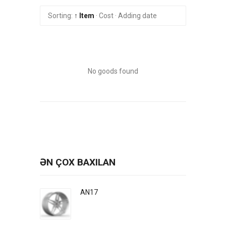
Sorting:
↑ Item
·
Cost
·
Adding date
No goods found
ƏN ÇOX BAXILAN
AN17