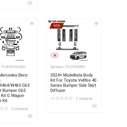
NEW
: TH-W465G63BK
Артикул: TH-VF40MBK
Mercedes Benz
2024+ Modellista Body
s
Kit For Toyota Vellfire 40
W464/W465 G63
Series Bumper Side Skirt
it Bumper G65
Diffuser
t Kit G Wagon
0 отзывов
 Kit
0 отзывов