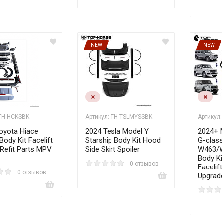
NEW
NEW
 TH-HCKSBK
Артикул: TH-TSLMYSSBK
Артикул
oyota Hiace
2024 Tesla Model Y
2024+ 
 Body Kit Facelift
Starship Body Kit Hood
G-clas
Refit Parts MPV
Side Skirt Spoiler
W463/
Body K
0 отзывов
Facelif
0 отзывов
Upgrade