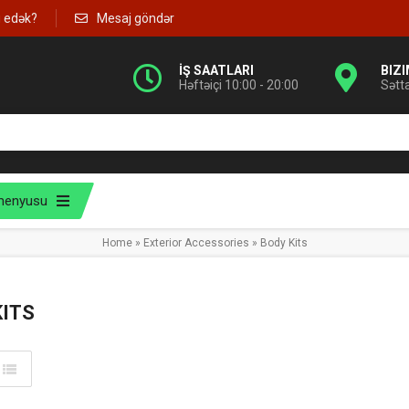
g edək?
Mesaj göndər
İŞ SAATLARI
BIZ
Həftəiçi 10:00 - 20:00
Sətt
menyusu
Home
»
Exterior Accessories
»
Body Kits
KITS