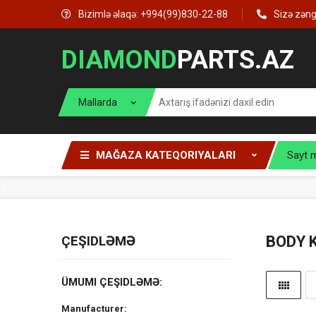
Bizimlə əlaqə: +994(99)830-22-88
Sizə zən
DIAMOND
PARTS.AZ
MAĞAZA KATEQORIYALARI
Sayt 
ÇEŞIDLƏMƏ
BODY 
ÜMUMI ÇEŞIDLƏMƏ:
Manufacturer: