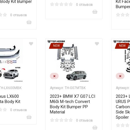
 Body Kit Bumper
Kit Fac
0 отзывов
Bumper
0 отзывов
NEW
NEW
 TH-LX600MBK
Артикул: TH-G07MTBK
Артикул
xus LX600
2023+ BMW X7 G07 LCI
2023+ 
ta Body Kit
M60i M-tech Convert
URUS P
Body Kit Bumper PP
Carbonf
0 отзывов
Material
Side Sk
Spoiler
0 отзывов