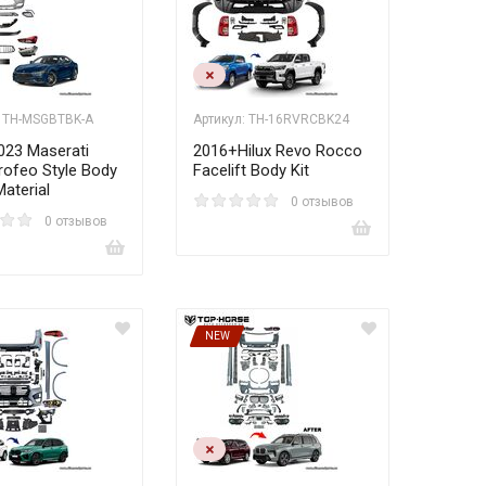
: TH-MSGBTBK-A
Артикул: TH-16RVRCBK24
023 Maserati
2016+Hilux Revo Rocco
Trofeo Style Body
Facelift Body Kit
Material
0 отзывов
0 отзывов
NEW