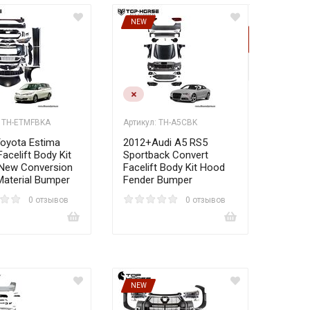
NEW
1
2
»
: TH-ETMFBKA
Артикул: TH-A5CBK
oyota Estima
2012+Audi A5 RS5
Facelift Body Kit
Sportback Convert
 New Conversion
Facelift Body Kit Hood
Material Bumper
Fender Bumper
0 отзывов
0 отзывов
NEW