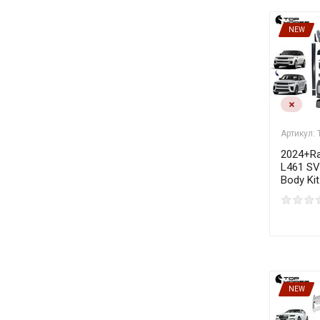
NEW
Артикул:
2024+Ra
L461 SV
Body Kit
NEW