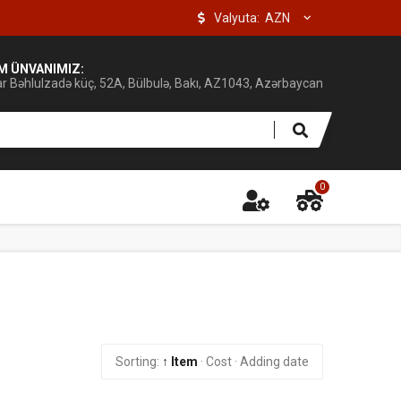
Valyuta:
IM ÜNVANIMIZ:
ar Bəhlulzadə küç, 52A, Bülbulə, Bakı, AZ1043, Azərbaycan
0
Sorting:
↑ Item
·
Cost
·
Adding date