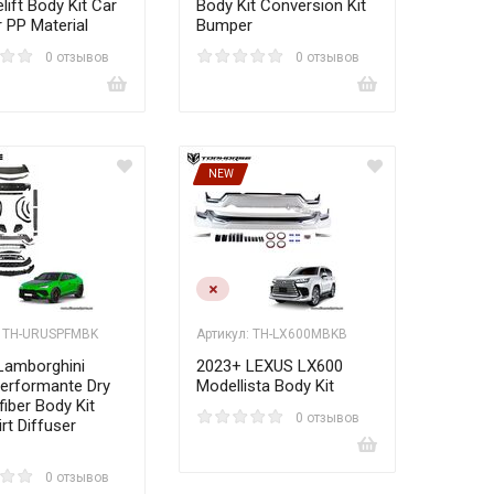
elift Body Kit Car
Body Kit Conversion Kit
 PP Material
Bumper
0 отзывов
0 отзывов
NEW
: TH-URUSPFMBK
Артикул: TH-LX600MBKB
Lamborghini
2023+ LEXUS LX600
erformante Dry
Modellista Body Kit
iber Body Kit
0 отзывов
irt Diffuser
0 отзывов