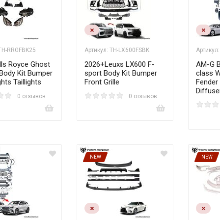
 TH-RRGFBK25
Артикул: TH-LX600FSBK
Артикул
lls Royce Ghost
2026+Leuxs LX600 F-
AM-G B
 Body Kit Bumper
sport Body Kit Bumper
class 
hts Taillights
Front Grille
Fender 
Diffuse
0 отзывов
0 отзывов
NEW
NEW