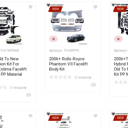
NEW
NEW
 TH-ETMFBKB
Артикул: TH-RRPFK
Артикул
ld To New
2006+ Rolls-Royce
2006+T
on Kit For
Phantom VII Facelift
Hybrid 
stima Facelift
Body Kit
Old To
 PP Material
Kit PP 
0 отзывов
0 отзывов
NEW
NEW