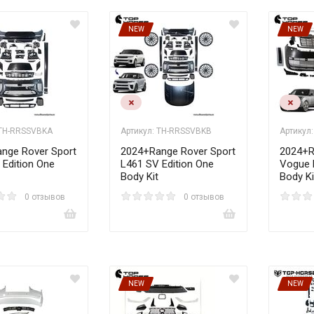
NEW
NEW
 TH-RRSSVBKA
Артикул: TH-RRSSVBKB
Артикул
nge Rover Sport
2024+Range Rover Sport
2024+R
 Edition One
L461 SV Edition One
Vogue 
Body Kit
Body Ki
0 отзывов
0 отзывов
NEW
NEW