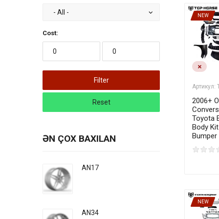
NEW
Cost:
Filter
Артикул:
2006+ O
Reset
Conversi
Toyota E
Body Kit
Bumper
ƏN ÇOX BAXILAN
AN17
NEW
AN34