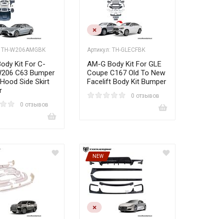
: TH-W206AMGBK
Артикул: TH-GLECFBK
ody Kit For C-
AM-G Body Kit For GLE
W206 C63 Bumper
Coupe C167 Old To New
Hood Side Skirt
Facelift Body Kit Bumper
r
0 отзывов
0 отзывов
NEW