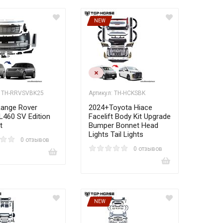
NEW
: TH-RRVSVBK25
Артикул: TH-HCKSBK
ange Rover
2024+Toyota Hiace
L460 SV Edition
Facelift Body Kit Upgrade
t
Bumper Bonnet Head
Lights Tail Lights
0 отзывов
0 отзывов
NEW