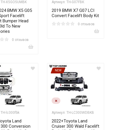
: TH-X5GO5UMBK
Артикул: TH-G07FBK
024 BMW X5 G05
2019 BMW X7 G07 LCI
port Facelift
Convert Facelift Body Kit
it Bumper Head
0 отзывов
Old To New
ories
0 отзывов
NEW
 TH-lc300fbk
Артикул: TH-LC300WDBKB
oyota Land
2022+Toyota Land
 300 Conversion
Cruiser 300 Wald Facelift