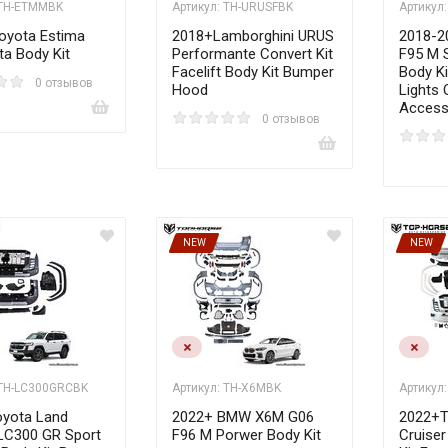
 TH-ETMMBK
Артикул: TH-URUSFBK
Артикул
oyota Estima
2018+Lamborghini URUS
2018-2
ta Body Kit
Performante Convert Kit
F95 M S
Facelift Body Kit Bumper
Body K
0 отзывов
Hood
Lights 
Access
0 отзывов
NEW
NEW
 TH-LC300GRCBK
Артикул: TH-X6MBK
Артикул:
yota Land
2022+ BMW X6M G06
2022+T
 LC300 GR Sport
F96 M Porwer Body Kit
Cruiser