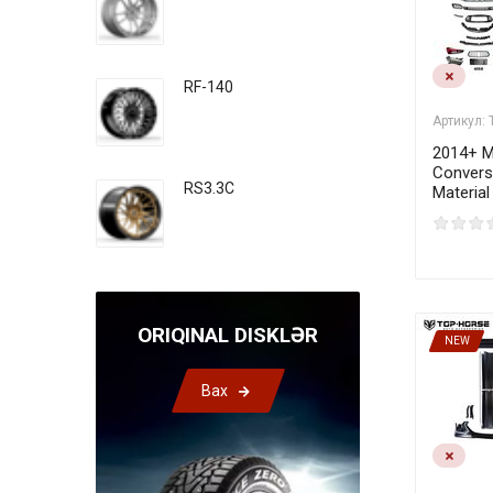
RF-140
Артикул:
2014+ Ma
Convers
RS3.3C
Material
ORIQINAL DISKLƏR
NEW
Bax