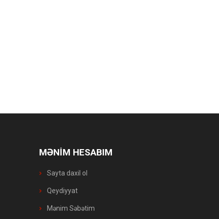
MƏNİM HESABIM
Sayta daxil ol
Qeydiyyat
Mənim Səbətim