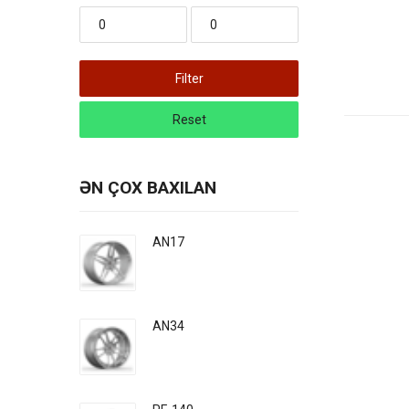
Filter
Reset
ƏN ÇOX BAXILAN
AN17
AN34