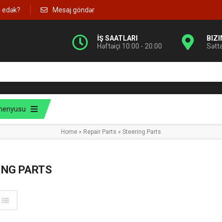
g edək?
Mesaj göndər
İŞ SAATLARI
BIZ
Həftəiçi 10:00 - 20:00
Sətt
menyusu
Home
»
Repair Parts
»
Steering Parts
ING PARTS