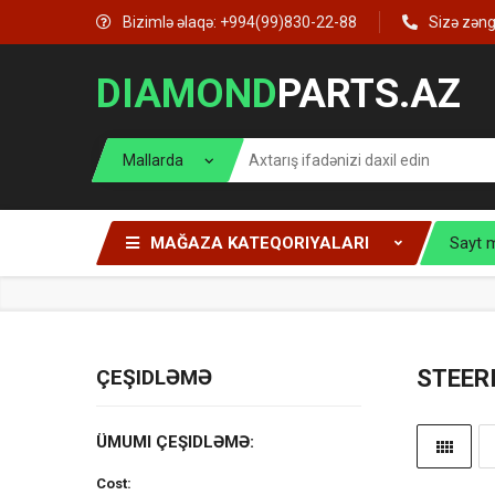
Bizimlə əlaqə: +994(99)830-22-88
Sizə zən
DIAMOND
PARTS.AZ
MAĞAZA KATEQORIYALARI
Sayt 
ÇEŞIDLƏMƏ
STEER
ÜMUMI ÇEŞIDLƏMƏ:
Cost: