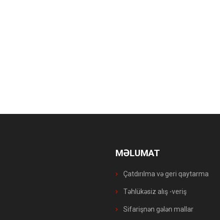
MƏLUMAT
Çatdırılma və geri qaytarma
Təhlükəsiz alış -veriş
Sifarişnən gələn mallar