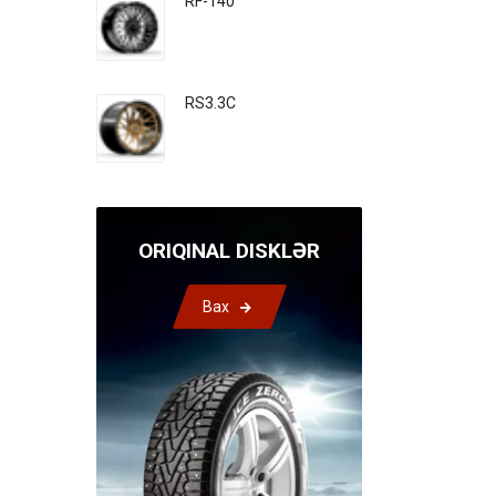
RF-140
RS3.3C
ORIQINAL DISKLƏR
Bax