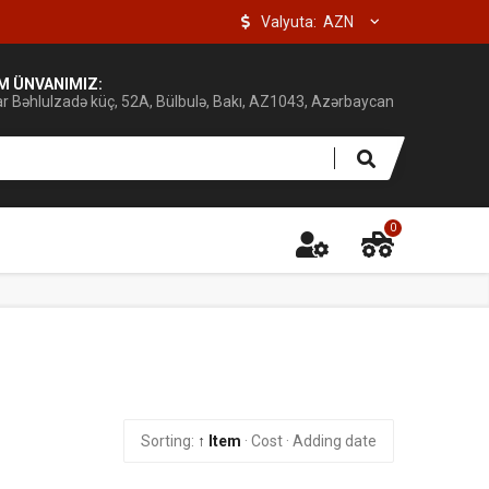
Valyuta:
IM ÜNVANIMIZ:
ar Bəhlulzadə küç, 52A, Bülbulə, Bakı, AZ1043, Azərbaycan
0
Sorting:
↑ Item
·
Cost
·
Adding date