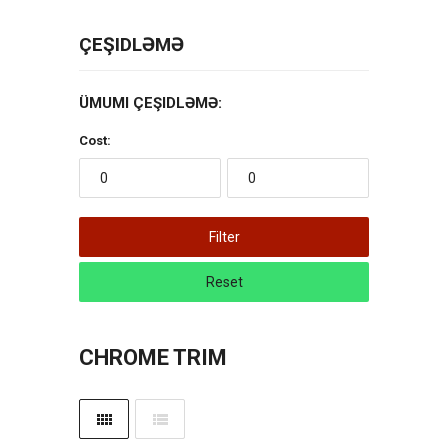
ÇEŞIDLƏMƏ
ÜMUMI ÇEŞIDLƏMƏ:
Cost:
Filter
Reset
CHROME TRIM