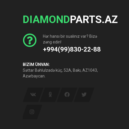
DIAMOND
PARTS.AZ
Hər hansı bir sualınız var? Bizə
zəng edin!
+994(99)830-22-88
BİZİM ÜNVAN:
Səttar Bəhlulzadə küç, 52A, Bakı, AZ1043,
Azərbaycan.