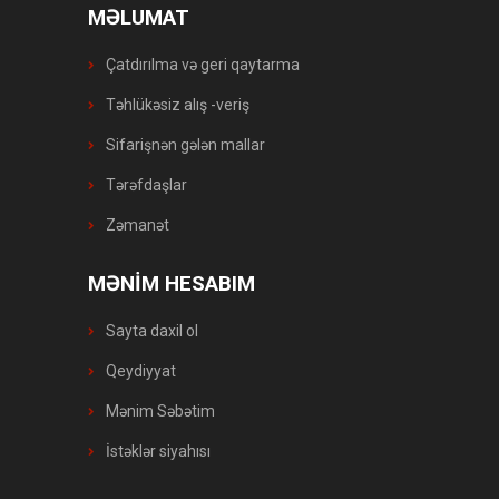
MƏLUMAT
Çatdırılma və geri qaytarma
Təhlükəsiz alış -veriş
Sifarişnən gələn mallar
Tərəfdaşlar
Zəmanət
MƏNİM HESABIM
Sayta daxil ol
Qeydiyyat
Mənim Səbətim
İstəklər siyahısı