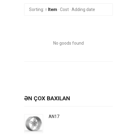
Sorting:
↑ Item
·
Cost
·
Adding date
No goods found
ƏN ÇOX BAXILAN
AN17