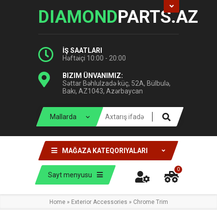
DIAMOND
PARTS.AZ
İŞ SAATLARI
Həftəiçi 10:00 - 20:00
BIZIM ÜNVANIMIZ:
Səttar Bəhlulzadə küç, 52A, Bülbulə,
Bakı, AZ1043, Azərbaycan
MAĞAZA KATEQORIYALARI
0
Sayt menyusu
Home
»
Exterior Accessories
»
Chrome Trim