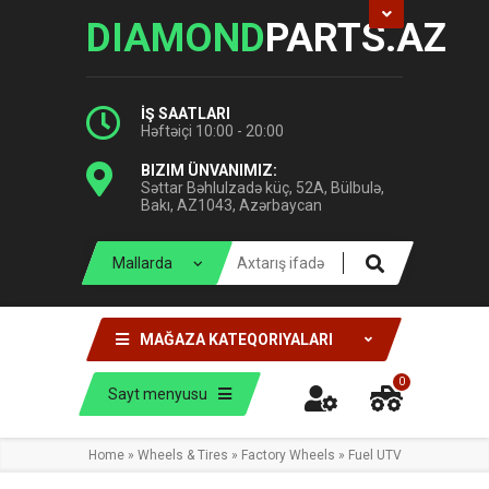
DIAMOND
PARTS.AZ
İŞ SAATLARI
Həftəiçi 10:00 - 20:00
BIZIM ÜNVANIMIZ:
Səttar Bəhlulzadə küç, 52A, Bülbulə,
Bakı, AZ1043, Azərbaycan
MAĞAZA KATEQORIYALARI
0
Sayt menyusu
Home
»
Wheels & Tires
»
Factory Wheels
»
Fuel UTV