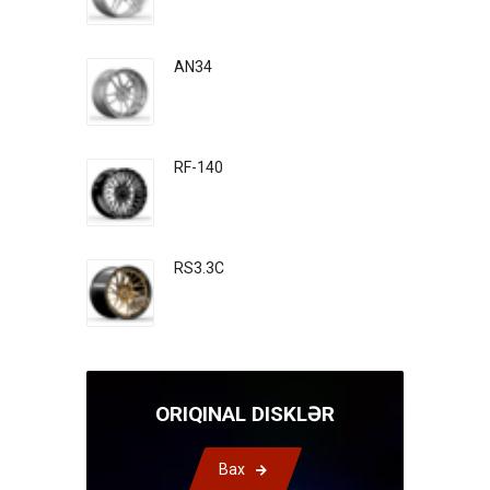
AN34
RF-140
RS3.3C
ORIQINAL DISKLƏR
Bax