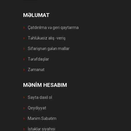
MƏLUMAT
Çatdırılma və geri qaytarma
Təhlükəsiz alış -veriş
Sifarişnən gələn mallar
Tərəfdaşlar
Zəmanət
MƏNİM HESABIM
Sayta daxil ol
Qeydiyyat
Mənim Səbətim
İstəklər siyahısı