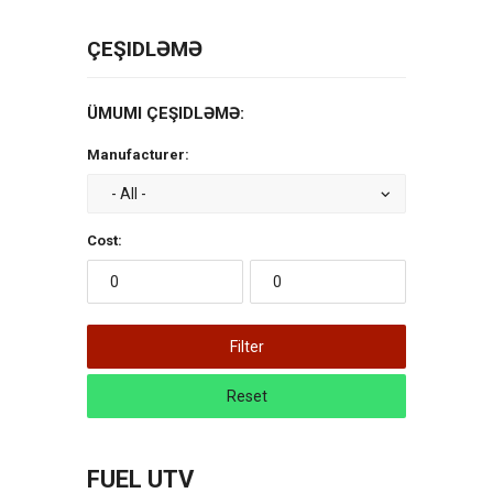
ÇEŞIDLƏMƏ
ÜMUMI ÇEŞIDLƏMƏ:
Manufacturer:
Cost:
Filter
Reset
FUEL UTV