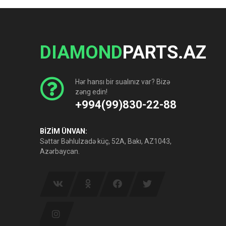
DIAMOND
PARTS.AZ
Hər hansı bir sualınız var? Bizə
zəng edin!
+994(99)830-22-88
BİZİM ÜNVAN:
Səttar Bəhlulzadə küç, 52A, Bakı, AZ1043,
Azərbaycan.