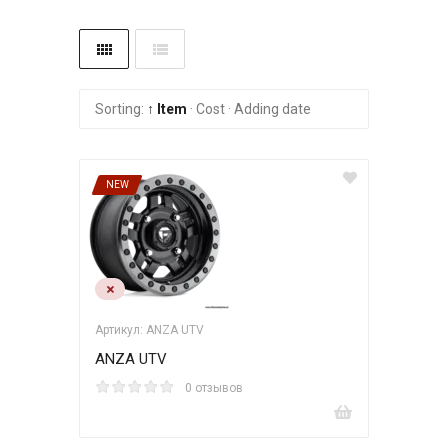
Sorting:
↑ Item
·
Cost
·
Adding date
NEW
Артикул: ANZA UTV
ANZA UTV
0 отзывов