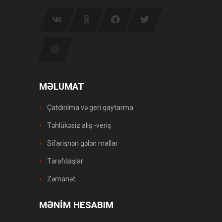
MƏLUMAT
Çatdırılma və geri qaytarma
Təhlükəsiz alış -veriş
Sifarişnən gələn mallar
Tərəfdaşlar
Zəmanət
MƏNİM HESABIM