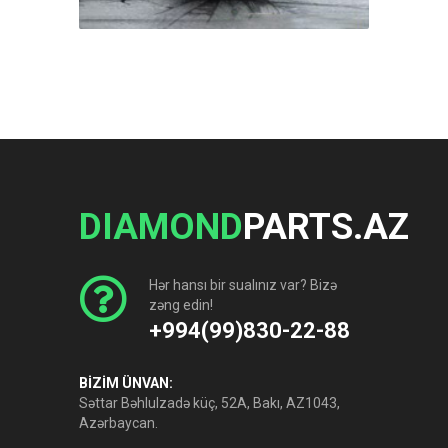
DIAMOND
PARTS.AZ
Hər hansı bir sualınız var? Bizə
zəng edin!
+994(99)830-22-88
BİZİM ÜNVAN:
Səttar Bəhlulzadə küç, 52A, Bakı, AZ1043,
Azərbaycan.