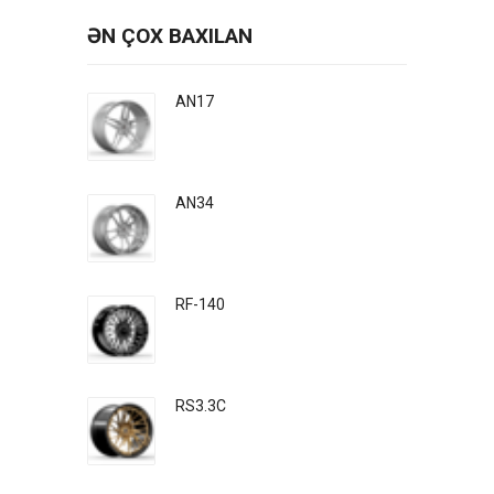
ƏN ÇOX BAXILAN
AN17
AN34
RF-140
RS3.3C