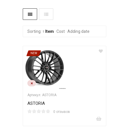
Sorting:
↑ Item
·
Cost
·
Adding date
NEW
Артикул: ASTORIA
ASTORIA
0 отзывов