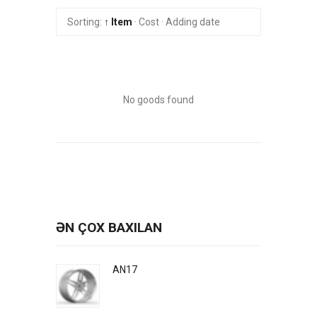
Sorting:
↑ Item
·
Cost
·
Adding date
No goods found
ƏN ÇOX BAXILAN
AN17