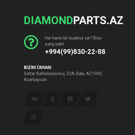
DIAMOND
PARTS.AZ
Hər hansı bir sualınız var? Bizə
zəng edin!
+994(99)830-22-88
BİZİM ÜNVAN:
Səttar Bəhlulzadə küç, 52A, Bakı, AZ1043,
Azərbaycan.