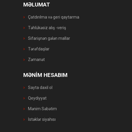
MƏLUMAT
Çatdırılma və geri qaytarma
Təhlükəsiz alış -veriş
Sifarişnən gələn mallar
Tərəfdaşlar
Zəmanət
MƏNİM HESABIM
Sayta daxil ol
Qeydiyyat
Mənim Səbətim
İstəklər siyahısı