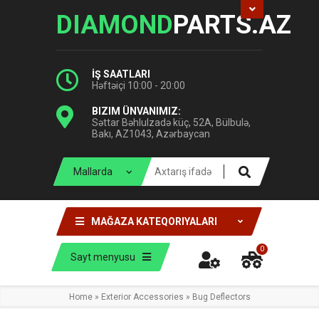
DIAMOND
PARTS.AZ
İŞ SAATLARI
Həftəiçi 10:00 - 20:00
BIZIM ÜNVANIMIZ:
Səttar Bəhlulzadə küç, 52A, Bülbulə,
Bakı, AZ1043, Azərbaycan
MAĞAZA KATEQORIYALARI
0
Sayt menyusu
Home
»
Exterior Accessories
»
Bug Deflectors