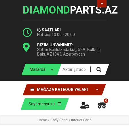
DIAMOND
PARTS.AZ
İŞ SAATLARI
Həftəiçi 10:00 - 20:00
BIZIM ÜNVANIMIZ:
Səttar Bəhlulzadə küç, 52A, Bülbulə,
Bakı, AZ1043, Azərbaycan
MAĞAZA KATEQORIYALARI
0
Sayt menyusu
Home
»
Body Parts
»
Interior Parts