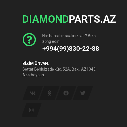
DIAMOND
PARTS.AZ
Hər hansı bir sualınız var? Bizə
zəng edin!
+994(99)830-22-88
BİZİM ÜNVAN:
Səttar Bəhlulzadə küç, 52A, Bakı, AZ1043,
Azərbaycan.