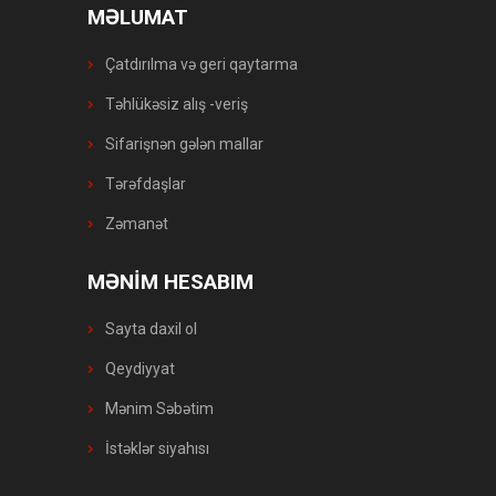
MƏLUMAT
Çatdırılma və geri qaytarma
Təhlükəsiz alış -veriş
Sifarişnən gələn mallar
Tərəfdaşlar
Zəmanət
MƏNİM HESABIM
Sayta daxil ol
Qeydiyyat
Mənim Səbətim
İstəklər siyahısı