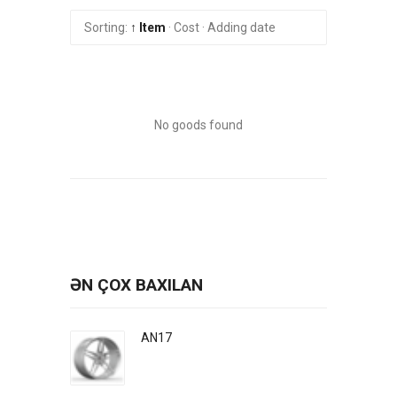
Sorting:
↑ Item
·
Cost
·
Adding date
No goods found
ƏN ÇOX BAXILAN
AN17