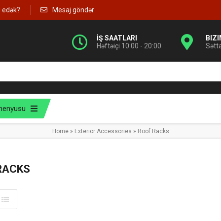
g edək?
Mesaj göndər
İŞ SAATLARI
BIZ
Həftəiçi 10:00 - 20:00
Sətt
menyusu
Home
»
Exterior Accessories
»
Roof Racks
RACKS