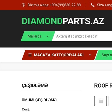
Bizimlə əlaqə: +994(99)830-22-88
Sizə zən
DIAMOND
PARTS.AZ
MAĞAZA KATEQORIYALARI
Sayt 
ÇEŞIDLƏMƏ
ROOF 
ÜMUMI ÇEŞIDLƏMƏ:
Cost: