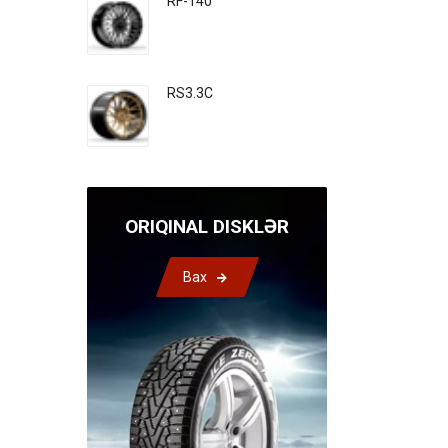
RF-140
RS3.3C
ORIQINAL DISKLƏR
Bax