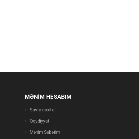
MƏNİM HESABIM
Sayta daxil ol
Qeydiyyat
Mənim Səbətim