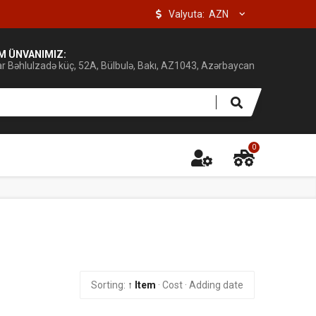
Valyuta:
IM ÜNVANIMIZ:
ar Bəhlulzadə küç, 52A, Bülbulə, Bakı, AZ1043, Azərbaycan
0
Sorting:
↑ Item
·
Cost
·
Adding date