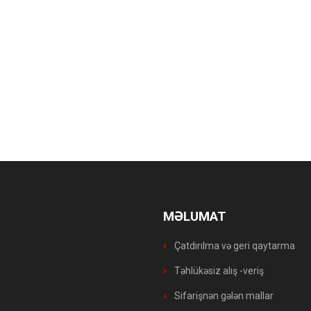
MƏLUMAT
Çatdırılma və geri qaytarma
Təhlükəsiz alış -veriş
Sifarişnən gələn mallar