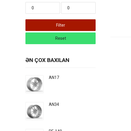
Filter
Reset
ƏN ÇOX BAXILAN
AN17
AN34