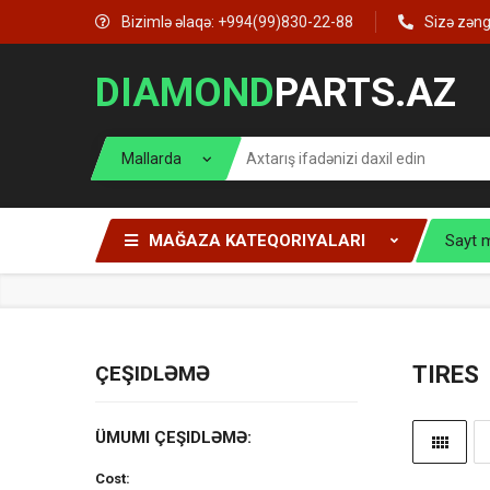
Bizimlə əlaqə: +994(99)830-22-88
Sizə zən
DIAMOND
PARTS.AZ
MAĞAZA KATEQORIYALARI
Sayt 
ÇEŞIDLƏMƏ
TIRES
ÜMUMI ÇEŞIDLƏMƏ:
Cost: