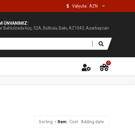
Valyuta:
IM ÜNVANIMIZ:
ar Bəhlulzadə küç, 52A, Bülbulə, Bakı, AZ1043, Azərbaycan
0
Sorting:
↑ Item
·
Cost
·
Adding date