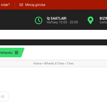
g edək?
Mesaj göndər
İŞ SAATLARI
BIZ
Həftəiçi 10:00 - 20:00
Sətt
menyusu
Home
»
Wheels & Tires
»
Tires