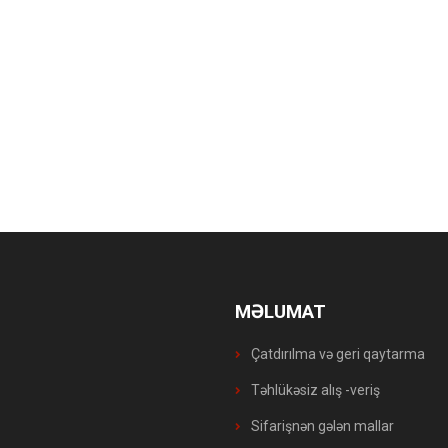
MƏLUMAT
Çatdırılma və geri qaytarma
Təhlükəsiz alış -veriş
Sifarişnən gələn mallar