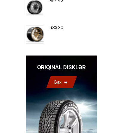
RF-140
RS3.3C
ORIQINAL DISKLƏR
Bax