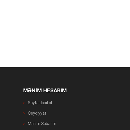
MƏNİM HESABIM
Sayta daxil ol
Qeydiyyat
Mənim Səbətim