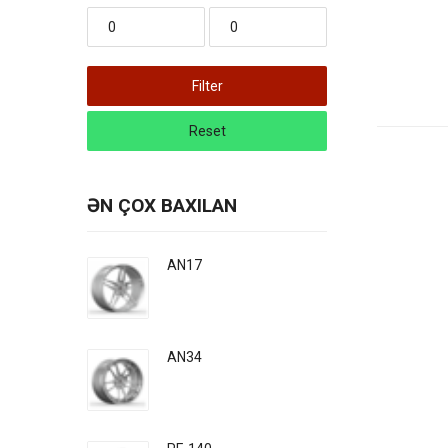
Filter
Reset
ƏN ÇOX BAXILAN
AN17
AN34