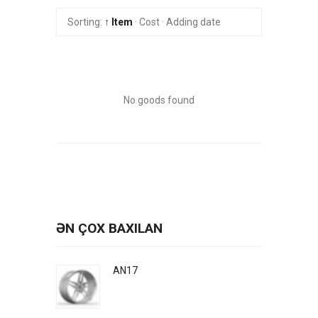
Sorting:
↑ Item
·
Cost
·
Adding date
No goods found
ƏN ÇOX BAXILAN
AN17