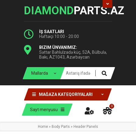
DIAMOND
PARTS.AZ
İŞ SAATLARI
Həftəiçi 10:00 - 20:00
BIZIM ÜNVANIMIZ:
Səttar Bəhlulzadə küç, 52A, Bülbulə,
Bakı, AZ1043, Azərbaycan
MAĞAZA KATEQORIYALARI
0
Sayt menyusu
Home
»
Body Parts
»
Header Panels