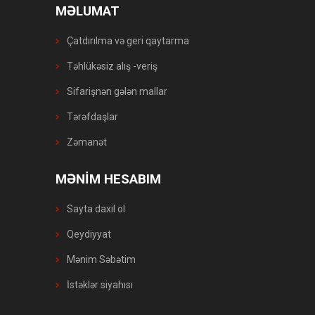
MƏLUMAT
Çatdırılma və geri qaytarma
Təhlükəsiz alış -veriş
Sifarişnən gələn mallar
Tərəfdaşlar
Zəmanət
MƏNİM HESABIM
Sayta daxil ol
Qeydiyyat
Mənim Səbətim
İstəklər siyahısı