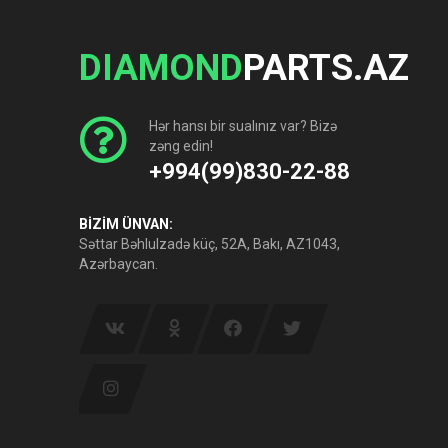
DIAMOND
PARTS.AZ
Hər hansı bir sualınız var? Bizə
zəng edin!
+994(99)830-22-88
BİZİM ÜNVAN:
Səttar Bəhlulzadə küç, 52A, Bakı, AZ1043,
Azərbaycan.