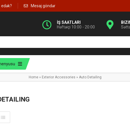
g edək?
Mesaj göndər
İŞ SAATLARI
BIZ
Həftəiçi 10:00 - 20:00
Sətt
menyusu
Home
»
Exterior Accessories
»
Auto Detailing
DETAILING