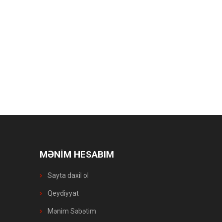
MƏNİM HESABIM
Sayta daxil ol
Qeydiyyat
Mənim Səbətim