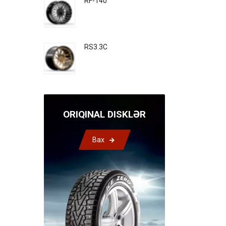
RF-140
RS3.3C
ORIQINAL DISKLƏR
Bax