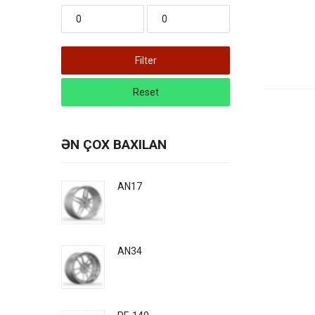
Filter
Reset
ƏN ÇOX BAXILAN
AN17
AN34