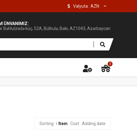
Valyuta:
IM ÜNVANIMIZ:
ar Bəhlulzadə küç, 52A, Bülbulə, Bakı, AZ1043, Azərbaycan
0
Sorting:
↑ Item
·
Cost
·
Adding date