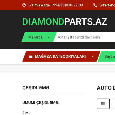
Bizimlə əlaqə: +994(99)830-22-88
Sizə zən
DIAMOND
PARTS.AZ
MAĞAZA KATEQORIYALARI
Sayt 
ÇEŞIDLƏMƏ
AUTO 
ÜMUMI ÇEŞIDLƏMƏ:
Cost: