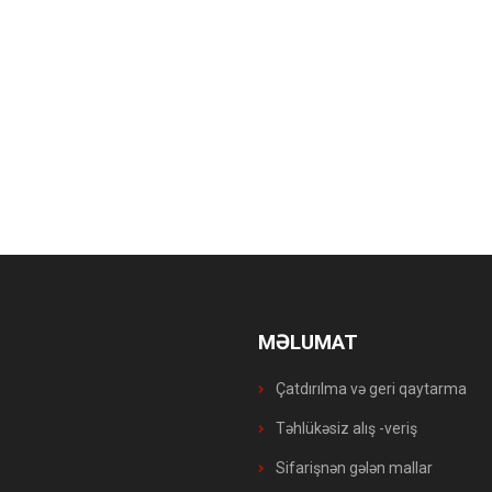
MƏLUMAT
Çatdırılma və geri qaytarma
Təhlükəsiz alış -veriş
Sifarişnən gələn mallar