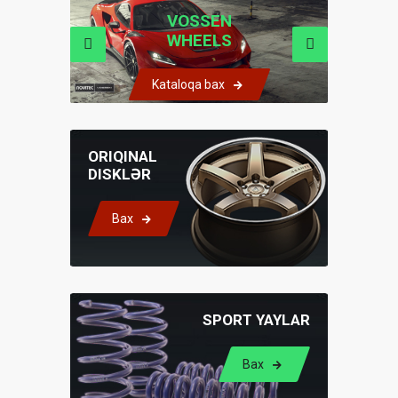
H&R SPACERS
VOSSEN
WHEELS
Ətraflı məlumat
Kataloqa bax
ORIQINAL
DISKLƏR
Bax
SPORT YAYLAR
Bax