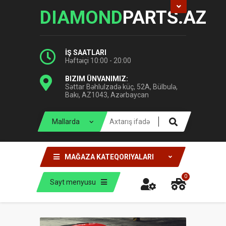
DIAMOND
PARTS.AZ
İŞ SAATLARI
Həftəiçi 10:00 - 20:00
BIZIM ÜNVANIMIZ:
Səttar Bəhlulzadə küç, 52A, Bülbulə,
Bakı, AZ1043, Azərbaycan
MAĞAZA KATEQORIYALARI
0
Sayt menyusu