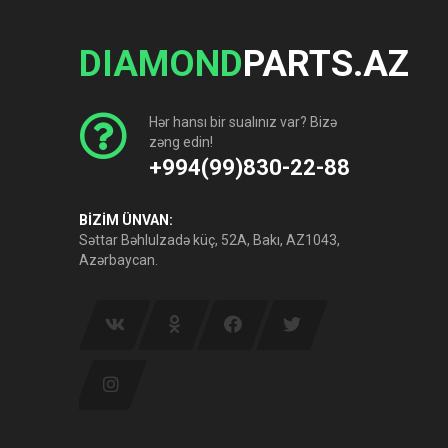
DIAMOND
PARTS.AZ
Hər hansı bir sualınız var? Bizə
zəng edin!
+994(99)830-22-88
BİZİM ÜNVAN:
Səttar Bəhlulzadə küç, 52A, Bakı, AZ1043,
Azərbaycan.