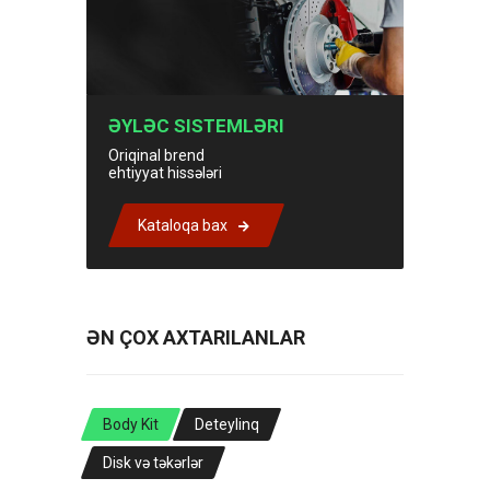
ƏYLƏC SISTEMLƏRI
Oriqinal brend
ehtiyyat hissələri
Kataloqa bax
ƏN ÇOX AXTARILANLAR
Body Kit
Deteylinq
Disk və təkərlər