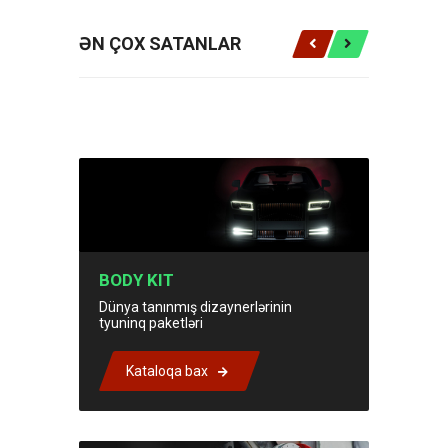
ƏN ÇOX SATANLAR
BODY KIT
Dünya tanınmış dizaynerlərinin
tyuninq paketləri
Kataloqa bax