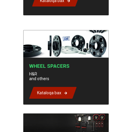
Kataloqa bax
WHEEL SPACERS
H&R
and others
Kataloqa bax