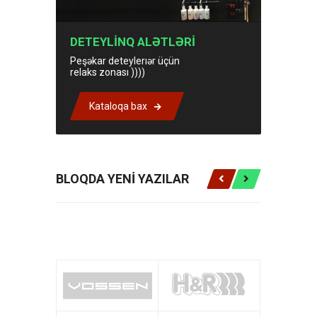
DETEYLİNQ ALƏTLƏRİ
Peşəkar deteylerıər üçün
relaks zonası ))))
Kataloqa bax
BLOQDA YENİ YAZILAR