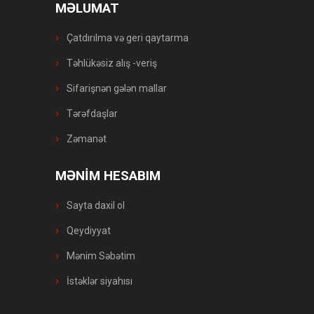
MƏLUMAT
Çatdırılma və geri qaytarma
Təhlükəsiz alış -veriş
Sifarişnən gələn mallar
Tərəfdaşlar
Zəmanət
MƏNİM HESABIM
Sayta daxil ol
Qeydiyyat
Mənim Səbətim
İstəklər siyahısı