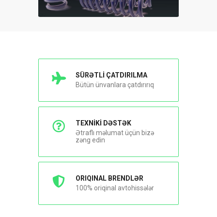
SÜRƏTLİ ÇATDIRILMA
Bütün ünvanlara çatdırırıq
TEXNİKİ DƏSTƏK
Ətraflı məlumat üçün bizə
zəng edin
ORIQINAL BRENDLƏR
100% oriqinal avtohissələr