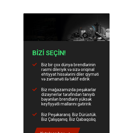
BİZİ SEÇİN!
Biz bir çox dünya brendlərinin
rəsmi dileriyik və sizə oriqinal
ehtiyyat hissələrini diler qiyməti
və zəmanəti ilə təklif edirik
Biz mağazamızda peşəkarlar
dizaynerlər tərəfindən tanıyıb
bəyənilən brendlərin yüksək
keyfiyyətli mallarını gətiririk
Biz Peşəkararıq. Biz Dürüstük.
Biz Çalışqanıq. Biz Qabaqcılıq.