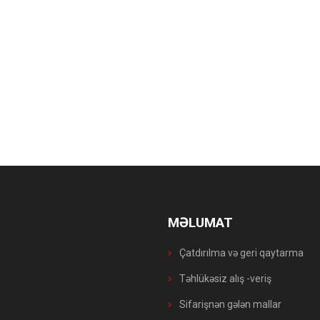
MƏLUMAT
Çatdırılma və geri qaytarma
Təhlükəsiz alış -veriş
Sifarişnən gələn mallar