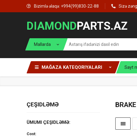
Bizimlə əlaqə: +994(99)830-22-88
Sizə zən
DIAMOND
PARTS.AZ
MAĞAZA KATEQORIYALARI
Sayt 
ÇEŞIDLƏMƏ
BRAKE
ÜMUMI ÇEŞIDLƏMƏ:
Cost: