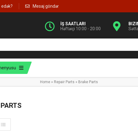
g edək?
Mesaj göndər
İŞ SAATLARI
BIZ
Həftəiçi 10:00 - 20:00
Sətt
menyusu
Home
»
Repair Parts
»
Brake Parts
 PARTS