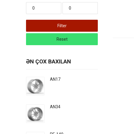
Filter
Reset
ƏN ÇOX BAXILAN
AN17
AN34