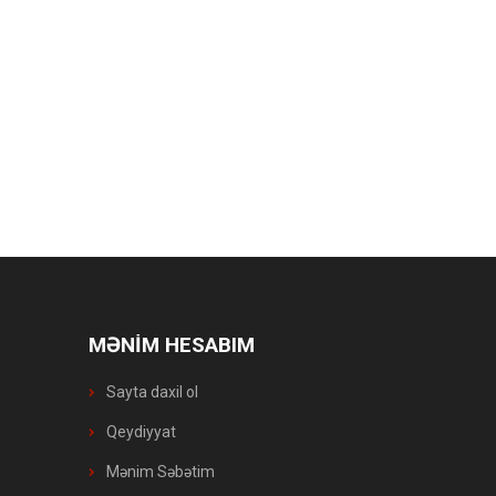
MƏNİM HESABIM
Sayta daxil ol
Qeydiyyat
Mənim Səbətim