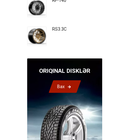
RF-140
RS3.3C
ORIQINAL DISKLƏR
Bax