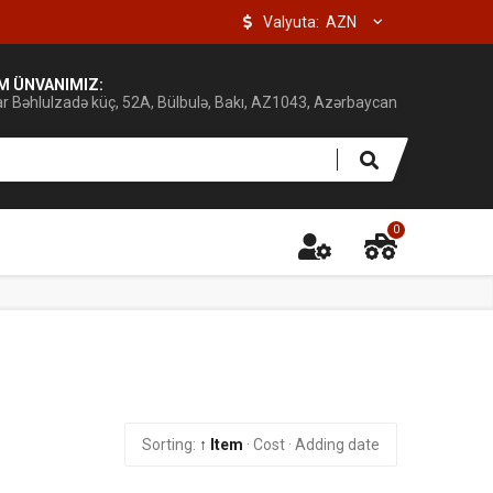
Valyuta:
IM ÜNVANIMIZ:
ar Bəhlulzadə küç, 52A, Bülbulə, Bakı, AZ1043, Azərbaycan
0
Sorting:
↑ Item
·
Cost
·
Adding date