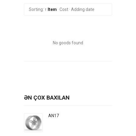
Sorting:
↑ Item
·
Cost
·
Adding date
No goods found
ƏN ÇOX BAXILAN
AN17