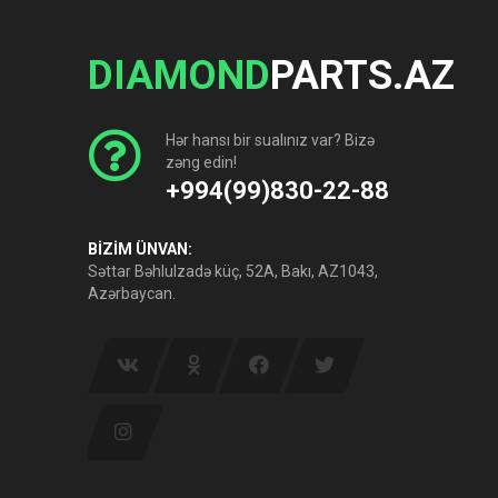
DIAMOND
PARTS.AZ
Hər hansı bir sualınız var? Bizə
zəng edin!
+994(99)830-22-88
BİZİM ÜNVAN:
Səttar Bəhlulzadə küç, 52A, Bakı, AZ1043,
Azərbaycan.