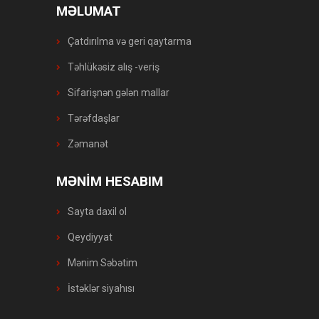
MƏLUMAT
Çatdırılma və geri qaytarma
Təhlükəsiz alış -veriş
Sifarişnən gələn mallar
Tərəfdaşlar
Zəmanət
MƏNİM HESABIM
Sayta daxil ol
Qeydiyyat
Mənim Səbətim
İstəklər siyahısı