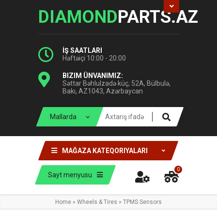
DIAMOND
PARTS.AZ
İŞ SAATLARI
Həftəiçi 10:00 - 20:00
BIZIM ÜNVANIMIZ:
Səttar Bəhlulzadə küç, 52A, Bülbulə,
Bakı, AZ1043, Azərbaycan
MAĞAZA KATEQORIYALARI
0
Sayt menyusu
Home
»
Wheels & Tires
»
TPMS Sensors