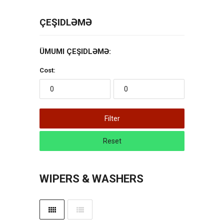
ÇEŞIDLƏMƏ
ÜMUMI ÇEŞIDLƏMƏ:
Cost:
Filter
Reset
WIPERS & WASHERS