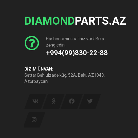
DIAMOND
PARTS.AZ
Hər hansı bir sualınız var? Bizə
zəng edin!
+994(99)830-22-88
BİZİM ÜNVAN:
Səttar Bəhlulzadə küç, 52A, Bakı, AZ1043,
Azərbaycan.