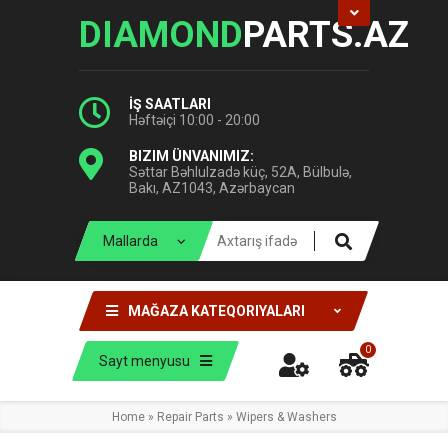
DIAMOND
PARTS.AZ
İŞ SAATLARI
Həftəiçi 10:00 - 20:00
BIZIM ÜNVANIMIZ:
Səttar Bəhlulzadə küç, 52A, Bülbulə,
Bakı, AZ1043, Azərbaycan
MAĞAZA KATEQORIYALARI
0
Sayt menyusu
Home
»
Repair Parts
»
Wipers & Washers