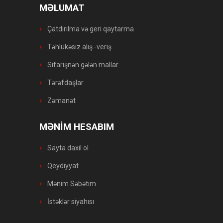
MƏLUMAT
Çatdırılma və geri qaytarma
Təhlükəsiz alış -veriş
Sifarişnən gələn mallar
Tərəfdaşlar
Zəmanət
MƏNİM HESABIM
Sayta daxil ol
Qeydiyyat
Mənim Səbətim
İstəklər siyahısı