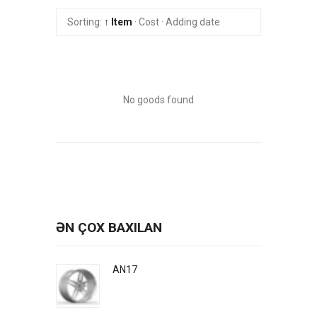
Sorting:
↑ Item
·
Cost
·
Adding date
No goods found
ƏN ÇOX BAXILAN
AN17