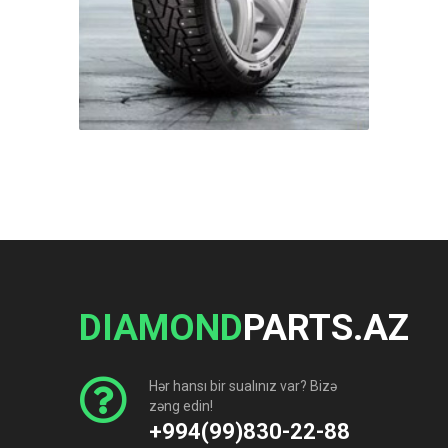
DIAMOND
PARTS.AZ
Hər hansı bir sualınız var? Bizə
zəng edin!
+994(99)830-22-88