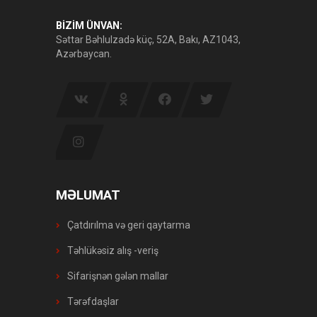
BİZİM ÜNVAN:
Səttar Bəhlulzadə küç, 52A, Bakı, AZ1043,
Azərbaycan.
MƏLUMAT
Çatdırılma və geri qaytarma
Təhlükəsiz alış -veriş
Sifarişnən gələn mallar
Tərəfdaşlar