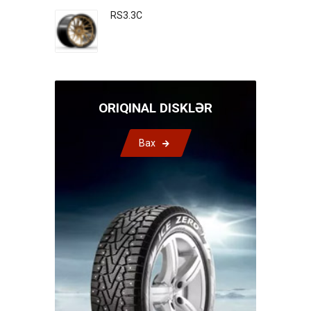
RS3.3C
ORIQINAL DISKLƏR
Bax