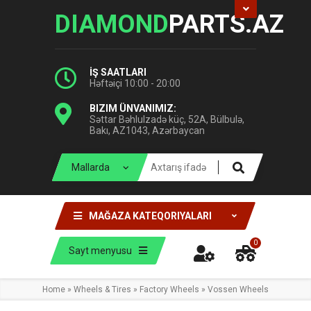
DIAMOND
PARTS.AZ
İŞ SAATLARI
Həftəiçi 10:00 - 20:00
BIZIM ÜNVANIMIZ:
Səttar Bəhlulzadə küç, 52A, Bülbulə,
Bakı, AZ1043, Azərbaycan
MAĞAZA KATEQORIYALARI
0
Sayt menyusu
Home
»
Wheels & Tires
»
Factory Wheels
»
Vossen Wheels