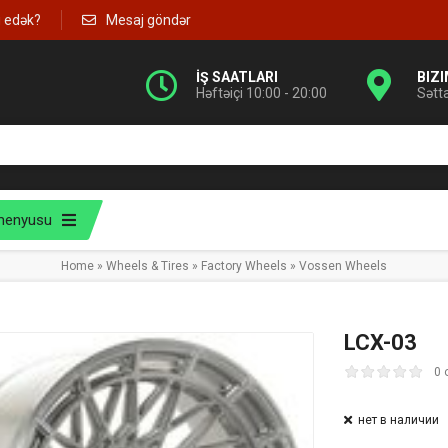
g edək?
Mesaj göndər
İŞ SAATLARI
BIZ
Həftəiçi 10:00 - 20:00
Sətt
menyusu
Home
»
Wheels & Tires
»
Factory Wheels
»
Vossen Wheels
LCX-03
0 
нет в наличии