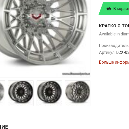
В корзи
КРАТКО О ТО
Available in dia
Производитель
Артикул:
LCX-0
Больше информ
НИЕ