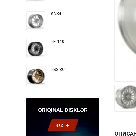
AN34
RF-140
RS3.3C
ORIQINAL DISKLƏR
Bax
ОПИСА