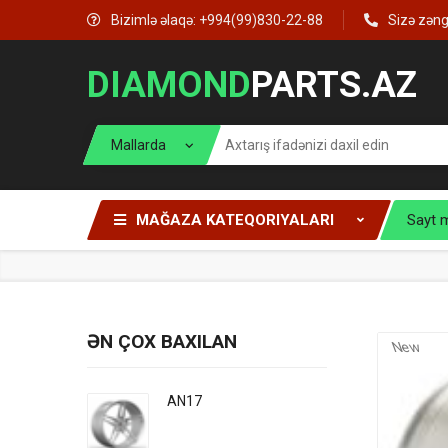
Bizimlə əlaqə: +994(99)830-22-88
Sizə zən
DIAMOND
PARTS.AZ
MAĞAZA KATEQORIYALARI
Sayt 
ƏN ÇOX BAXILAN
New
AN17