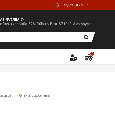
Valyuta:
IM ÜNVANIMIZ:
ar Bəhlulzadə küç, 52A, Bülbulə, Bakı, AZ1043, Azərbaycan
0
отзывов