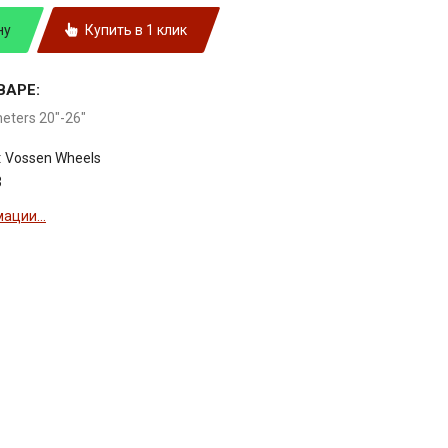
ну
Купить в 1 клик
ВАРЕ:
meters 20"-26"
:
Vossen Wheels
3
ации...