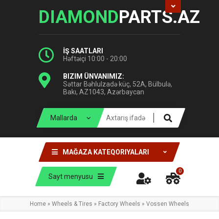
DIAMOND
PARTS.AZ
İŞ SAATLARI
Həftəiçi 10:00 - 20:00
BIZIM ÜNVANIMIZ:
Səttar Bəhlulzadə küç, 52A, Bülbulə,
Bakı, AZ1043, Azərbaycan
MAĞAZA KATEQORIYALARI
0
Sayt menyusu
Home
»
Wheels & Tires
»
Factory Wheels
»
Vossen Wheels