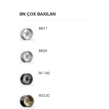
ƏN ÇOX BAXILAN
AN17
AN34
RF-140
RS3.3C