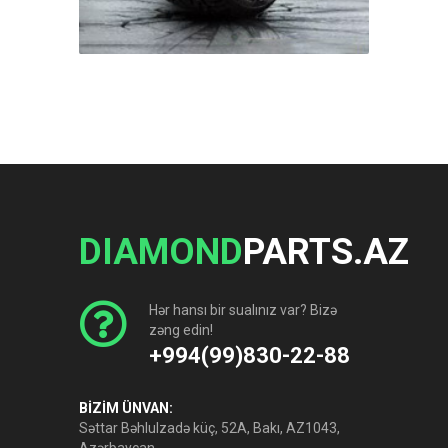
DIAMOND
PARTS.AZ
Hər hansı bir sualınız var? Bizə
zəng edin!
+994(99)830-22-88
BİZİM ÜNVAN:
Səttar Bəhlulzadə küç, 52A, Bakı, AZ1043,
Azərbaycan.