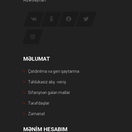
MƏLUMAT
Çatdırılma və geri qaytarma
Təhlükəsiz alış -veriş
Sifarişnən gələn mallar
Tərəfdaşlar
Zəmanət
MƏNİM HESABIM