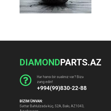
DIAMOND
PARTS.AZ
Hər hansı bir sualınız var? Bizə
zəng edin!
+994(99)830-22-88
BİZİM ÜNVAN:
Səttar Bəhlulzadə küç, 52A, Bakı, AZ1043,
Azərbaycan.