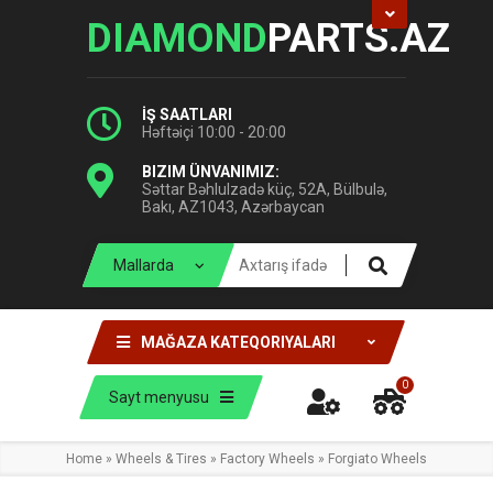
DIAMOND
PARTS.AZ
İŞ SAATLARI
Həftəiçi 10:00 - 20:00
BIZIM ÜNVANIMIZ:
Səttar Bəhlulzadə küç, 52A, Bülbulə,
Bakı, AZ1043, Azərbaycan
MAĞAZA KATEQORIYALARI
0
Sayt menyusu
Home
»
Wheels & Tires
»
Factory Wheels
»
Forgiato Wheels