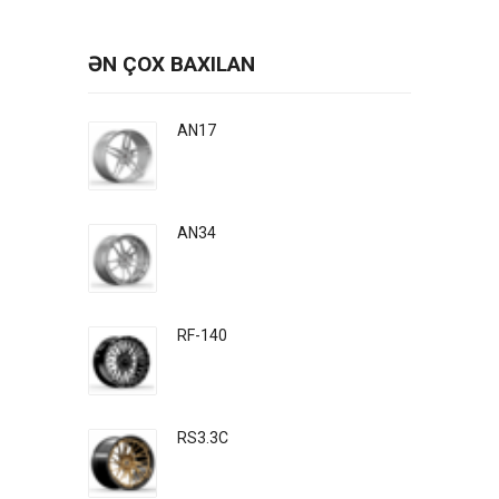
ƏN ÇOX BAXILAN
AN17
AN34
RF-140
RS3.3C