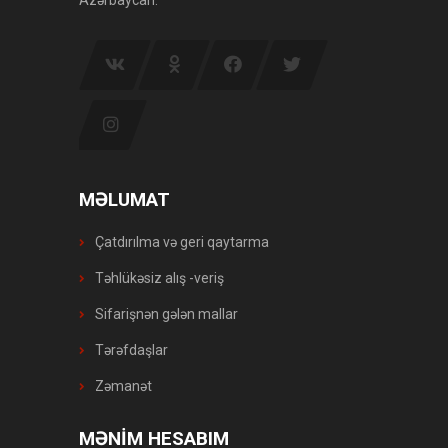
MƏLUMAT
Çatdırılma və geri qaytarma
Təhlükəsiz alış -veriş
Sifarişnən gələn mallar
Tərəfdaşlar
Zəmanət
MƏNİM HESABIM