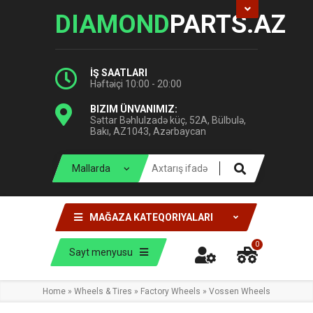
DIAMOND
PARTS.AZ
İŞ SAATLARI
Həftəiçi 10:00 - 20:00
BIZIM ÜNVANIMIZ:
Səttar Bəhlulzadə küç, 52A, Bülbulə,
Bakı, AZ1043, Azərbaycan
MAĞAZA KATEQORIYALARI
0
Sayt menyusu
Home
»
Wheels & Tires
»
Factory Wheels
»
Vossen Wheels