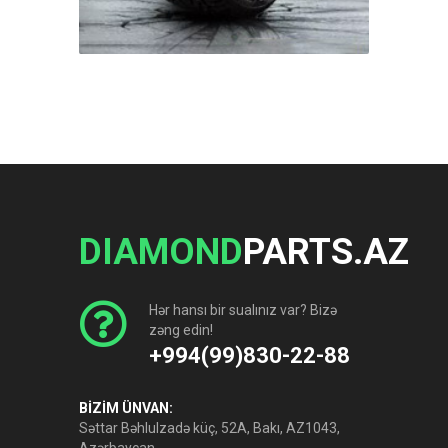
DIAMOND
PARTS.AZ
Hər hansı bir sualınız var? Bizə
zəng edin!
+994(99)830-22-88
BİZİM ÜNVAN:
Səttar Bəhlulzadə küç, 52A, Bakı, AZ1043,
Azərbaycan.