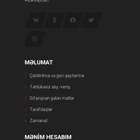
MƏLUMAT
Çatdırılma və geri qaytarma
Təhlükəsiz alış -veriş
Sifarişnən gələn mallar
Tərəfdaşlar
Zəmanət
MƏNİM HESABIM