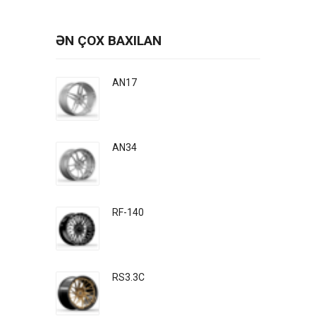
ƏN ÇOX BAXILAN
AN17
AN34
RF-140
RS3.3C