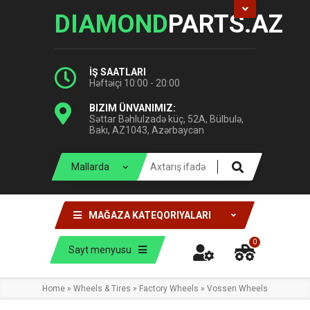
DIAMOND
PARTS.AZ
İŞ SAATLARI
Həftəiçi 10:00 - 20:00
BIZIM ÜNVANIMIZ:
Səttar Bəhlulzadə küç, 52A, Bülbulə,
Bakı, AZ1043, Azərbaycan
MAĞAZA KATEQORIYALARI
0
Sayt menyusu
Home
»
Wheels & Tires
»
Factory Wheels
»
Vossen Wheels