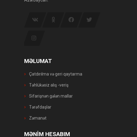
MƏLUMAT
Çatdırılma və geri qaytarma
Təhlükəsiz alış -veriş
Sifarişnən gələn mallar
Tərəfdaşlar
Zəmanət
MƏNİM HESABIM