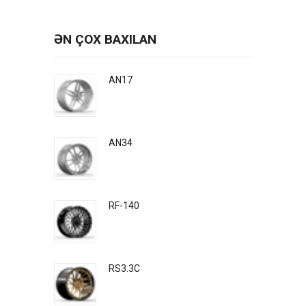
ƏN ÇOX BAXILAN
AN17
AN34
RF-140
RS3.3C