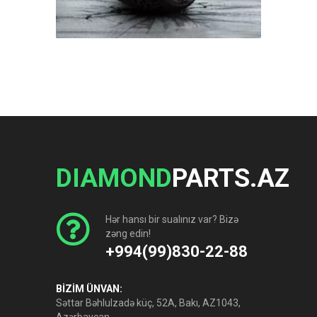
DIAMOND
PARTS.AZ
Hər hansı bir sualınız var? Bizə
zəng edin!
+994(99)830-22-88
BİZİM ÜNVAN:
Səttar Bəhlulzadə küç, 52A, Bakı, AZ1043,
Azərbaycan.