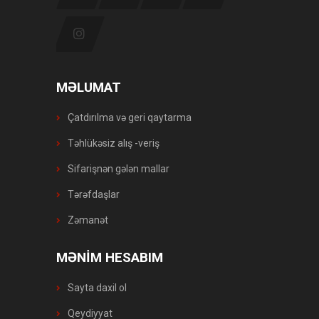
MƏLUMAT
Çatdırılma və geri qaytarma
Təhlükəsiz alış -veriş
Sifarişnən gələn mallar
Tərəfdaşlar
Zəmanət
MƏNİM HESABIM
Sayta daxil ol
Qeydiyyat