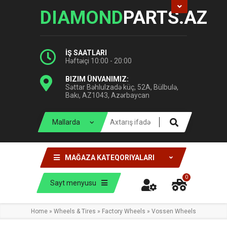
DIAMOND
PARTS.AZ
İŞ SAATLARI
Həftəiçi 10:00 - 20:00
BIZIM ÜNVANIMIZ:
Səttar Bəhlulzadə küç, 52A, Bülbulə,
Bakı, AZ1043, Azərbaycan
MAĞAZA KATEQORIYALARI
0
Sayt menyusu
Home
»
Wheels & Tires
»
Factory Wheels
»
Vossen Wheels