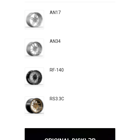
AN17
AN34
RF-140
RS3.3C