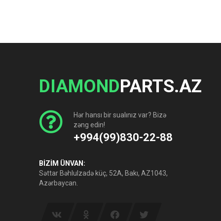
DIAMOND
PARTS.AZ
Hər hansı bir sualınız var? Bizə
zəng edin!
+994(99)830-22-88
BİZİM ÜNVAN:
Səttar Bəhlulzadə küç, 52A, Bakı, AZ1043,
Azərbaycan.