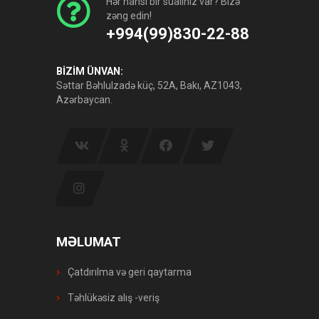
Hər hansı bir sualınız var? Bizə
zəng edin!
+994(99)830-22-88
BİZİM ÜNVAN:
Səttar Bəhlulzadə küç, 52A, Bakı, AZ1043,
Azərbaycan.
MƏLUMAT
Çatdırılma və geri qaytarma
Təhlükəsiz alış -veriş