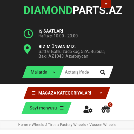
DIAMOND
PARTS.AZ
İŞ SAATLARI
Həftəiçi 10:00 - 20:00
BIZIM ÜNVANIMIZ:
Səttar Bəhlulzadə küç, 52A, Bülbulə,
Bakı, AZ1043, Azərbaycan
MAĞAZA KATEQORIYALARI
0
Sayt menyusu
Home
»
Wheels & Tires
»
Factory Wheels
»
Vossen Wheels