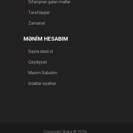
Sifarişnən gələn mallar
Tərəfdaşlar
Zəmanət
MƏNİM HESABIM
Sayta daxil ol
Qeydiyyat
Mənim Səbətim
İstəklər siyahısı
Copyright Ayka © 2026
. .