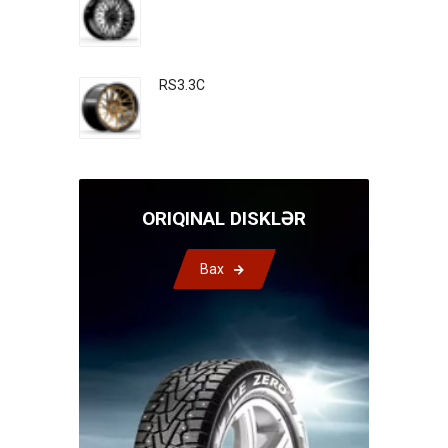
RS3.3C
ORIQINAL DISKLƏR
Bax