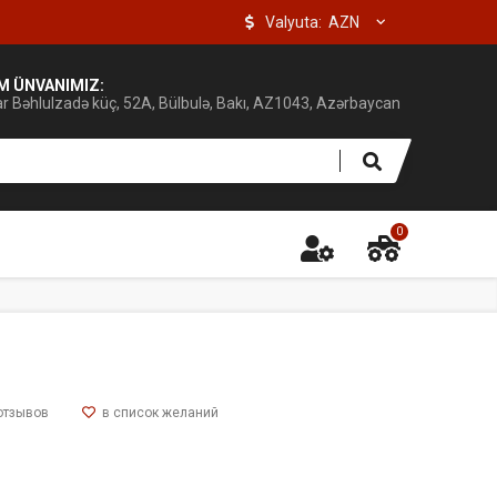
Valyuta:
IM ÜNVANIMIZ:
ar Bəhlulzadə küç, 52A, Bülbulə, Bakı, AZ1043, Azərbaycan
0
отзывов