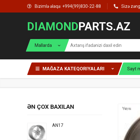
Bizimlə əlaqə: +994(99)830-22-88
Sizə zən
DIAMOND
PARTS.AZ
MAĞAZA KATEQORIYALARI
Sayt 
ƏN ÇOX BAXILAN
New
AN17