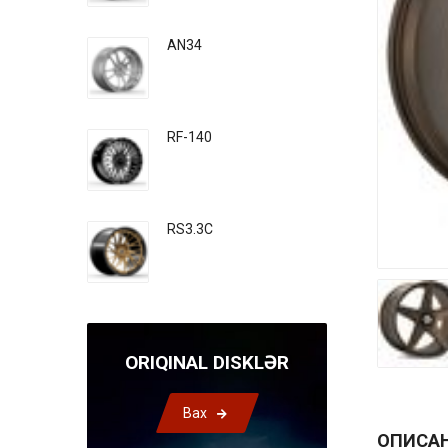
AN34
RF-140
RS3.3C
ORIQINAL DISKLƏR
Bax
ОПИСА