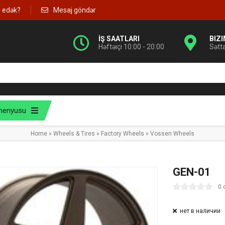
g edək?
Mesaj göndər
İŞ SAATLARI
BIZ
Həftəiçi 10:00 - 20:00
Sətt
menyusu
Home
»
Wheels & Tires
»
Factory Wheels
»
Vossen Wheels
GEN-01
0 
нет в наличии