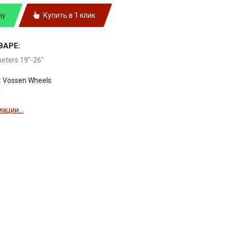
ну
Купить в 1 клик
ВАРЕ:
meters 19"-26"
:
Vossen Wheels
1
ации...