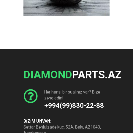
DIAMOND
PARTS.AZ
Hər hansı bir sualınız var? Bizə
zəng edin!
+994(99)830-22-88
BİZİM ÜNVAN:
Səttar Bəhlulzadə küç, 52A, Bakı, AZ1043,
Azərbaycan.