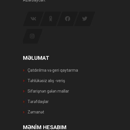
MƏLUMAT
Çatdırılma və geri qaytarma
Təhlükəsiz alış -veriş
Sifarişnən gələn mallar
Tərəfdaşlar
Zəmanət
MƏNİM HESABIM