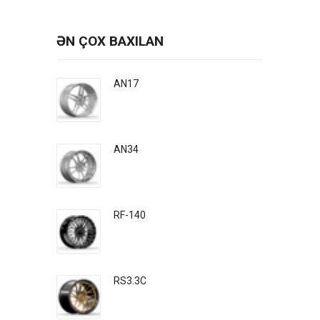
ƏN ÇOX BAXILAN
AN17
AN34
RF-140
RS3.3C