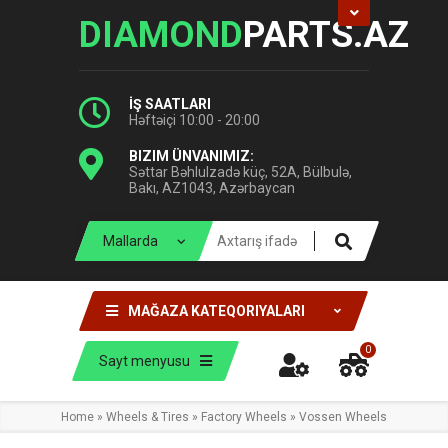
DIAMOND
PARTS.AZ
İŞ SAATLARI
Həftəiçi 10:00 - 20:00
BIZIM ÜNVANIMIZ:
Səttar Bəhlulzadə küç, 52A, Bülbulə,
Bakı, AZ1043, Azərbaycan
MAĞAZA KATEQORIYALARI
0
Sayt menyusu
Home
»
Wheels & Tires
»
Factory Wheels
»
Vossen Wheels