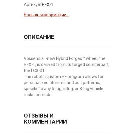
Артикул:
HFX-1
Больше информации...
ОПИСАНИЕ
Vossen's all-new Hybrid Forged™ wheel, the
HFX-1, is derived from its forged counterpart,
the LC3-01.
The robotic custom HF program allows for
personalized fitments and bolt patterns,
specific to any 5-lug, 6-lug, or 8-lug vehicle
make or model.
ОТЗЫВЫ И
КОММЕНТАРИИ