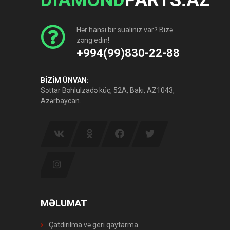
DIAMOND
PARTS.AZ
Hər hansı bir sualınız var? Bizə
zəng edin!
+994(99)830-22-88
BİZİM ÜNVAN:
Səttar Bəhlulzadə küç, 52A, Bakı, AZ1043,
Azərbaycan.
MƏLUMAT
Çatdırılma və geri qaytarma