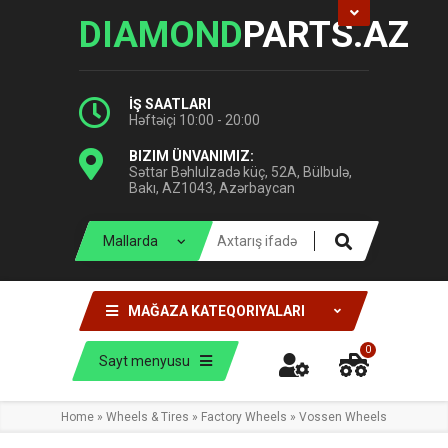
DIAMOND
PARTS.AZ
İŞ SAATLARI
Həftəiçi 10:00 - 20:00
BIZIM ÜNVANIMIZ:
Səttar Bəhlulzadə küç, 52A, Bülbulə,
Bakı, AZ1043, Azərbaycan
MAĞAZA KATEQORIYALARI
0
Sayt menyusu
Home
»
Wheels & Tires
»
Factory Wheels
»
Vossen Wheels