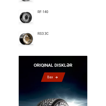
RF-140
RS3.3C
ORIQINAL DISKLƏR
Bax