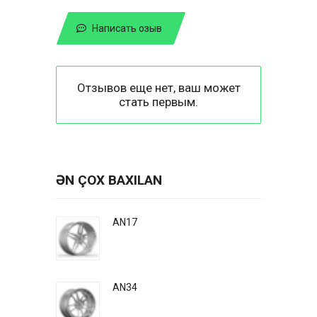
Написать озыв
Отзывов еще нет, ваш может
стать первым.
ƏN ÇOX BAXILAN
AN17
AN34