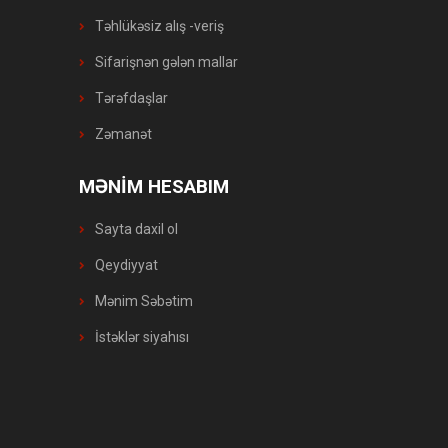
Təhlükəsiz alış -veriş
Sifarişnən gələn mallar
Tərəfdaşlar
Zəmanət
MƏNİM HESABIM
Sayta daxil ol
Qeydiyyat
Mənim Səbətim
İstəklər siyahısı