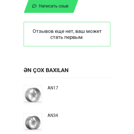
Написать озыв
Отзывов еще нет, ваш может
стать первым.
ƏN ÇOX BAXILAN
AN17
AN34