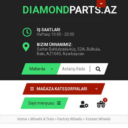
DIAMOND
PARTS.AZ
İŞ SAATLARI
Həftəiçi 10:00 - 20:00
BIZIM ÜNVANIMIZ:
Səttar Bəhlulzadə küç, 52A, Bülbulə,
Bakı, AZ1043, Azərbaycan
MAĞAZA KATEQORIYALARI
0
Sayt menyusu
Home
»
Wheels & Tires
»
Factory Wheels
»
Vossen Wheels