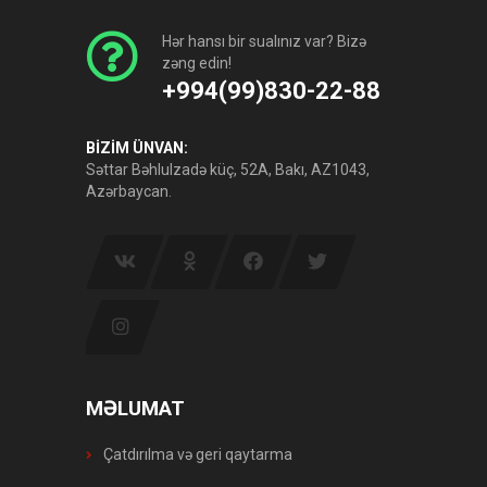
Hər hansı bir sualınız var? Bizə
zəng edin!
+994(99)830-22-88
BİZİM ÜNVAN:
Səttar Bəhlulzadə küç, 52A, Bakı, AZ1043,
Azərbaycan.
MƏLUMAT
Çatdırılma və geri qaytarma