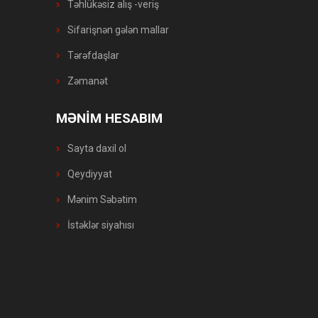
Təhlükəsiz alış -veriş
Sifarişnən gələn mallar
Tərəfdaşlar
Zəmanət
MƏNİM HESABIM
Sayta daxil ol
Qeydiyyat
Mənim Səbətim
İstəklər siyahısı