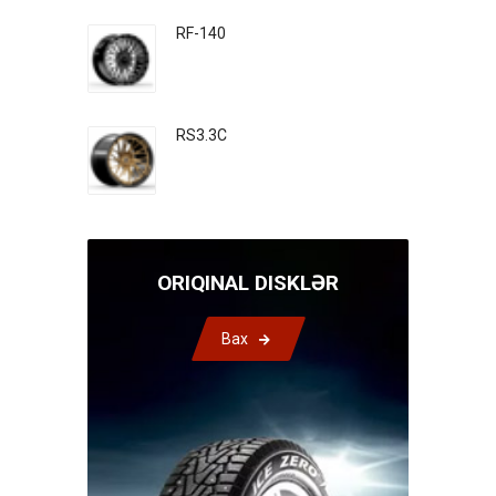
RF-140
RS3.3C
ORIQINAL DISKLƏR
Bax