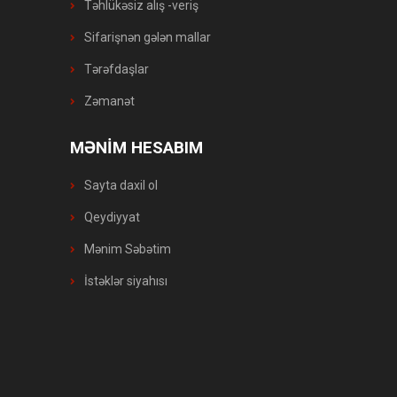
Təhlükəsiz alış -veriş
Sifarişnən gələn mallar
Tərəfdaşlar
Zəmanət
MƏNİM HESABIM
Sayta daxil ol
Qeydiyyat
Mənim Səbətim
İstəklər siyahısı