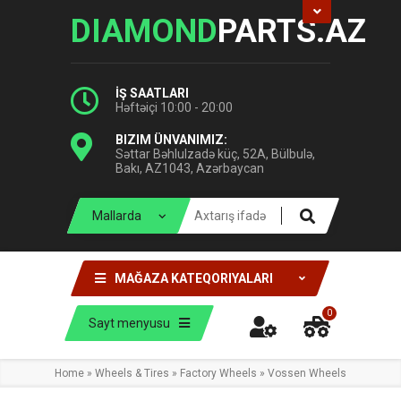
DIAMOND
PARTS.AZ
İŞ SAATLARI
Həftəiçi 10:00 - 20:00
BIZIM ÜNVANIMIZ:
Səttar Bəhlulzadə küç, 52A, Bülbulə,
Bakı, AZ1043, Azərbaycan
MAĞAZA KATEQORIYALARI
0
Sayt menyusu
Home
»
Wheels & Tires
»
Factory Wheels
»
Vossen Wheels