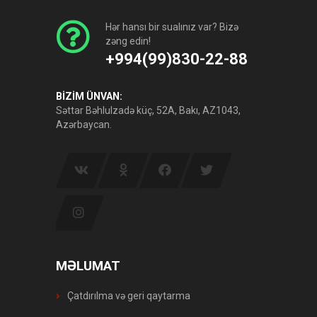
Hər hansı bir sualınız var? Bizə
zəng edin!
+994(99)830-22-88
BİZİM ÜNVAN:
Səttar Bəhlulzadə küç, 52A, Bakı, AZ1043,
Azərbaycan.
MƏLUMAT
Çatdırılma və geri qaytarma