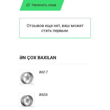
Написать озыв
Отзывов еще нет, ваш может
стать первым.
ƏN ÇOX BAXILAN
AN17
AN34