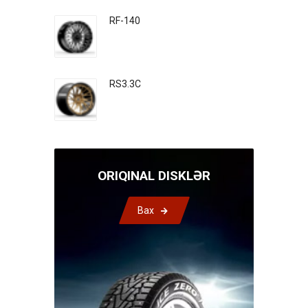
RF-140
RS3.3C
ORIQINAL DISKLƏR
Bax