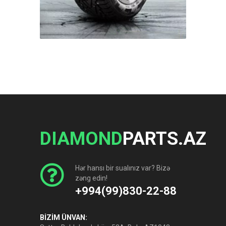
DIAMOND
PARTS.AZ
Hər hansı bir sualınız var? Bizə
zəng edin!
+994(99)830-22-88
BİZİM ÜNVAN: