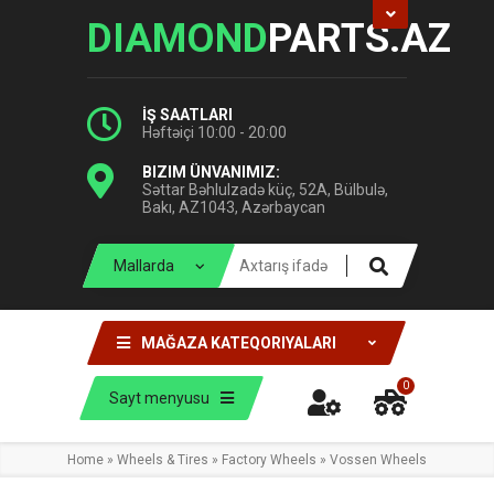
DIAMOND
PARTS.AZ
İŞ SAATLARI
Həftəiçi 10:00 - 20:00
BIZIM ÜNVANIMIZ:
Səttar Bəhlulzadə küç, 52A, Bülbulə,
Bakı, AZ1043, Azərbaycan
MAĞAZA KATEQORIYALARI
0
Sayt menyusu
Home
»
Wheels & Tires
»
Factory Wheels
»
Vossen Wheels