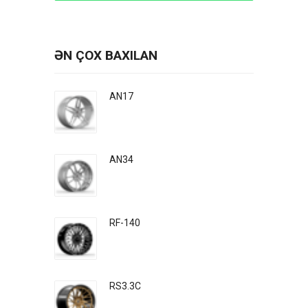
ƏN ÇOX BAXILAN
AN17
AN34
RF-140
RS3.3C