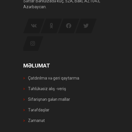
Səttar Bəhlulzadə küç, 52A, Bakı, AZ1043,
Azərbaycan.
MƏLUMAT
Çatdırılma və geri qaytarma
Təhlükəsiz alış -veriş
Sifarişnən gələn mallar
Tərəfdaşlar
Zəmanət