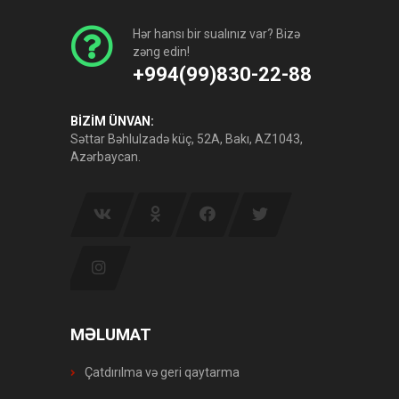
Hər hansı bir sualınız var? Bizə
zəng edin!
+994(99)830-22-88
BİZİM ÜNVAN:
Səttar Bəhlulzadə küç, 52A, Bakı, AZ1043,
Azərbaycan.
MƏLUMAT
Çatdırılma və geri qaytarma