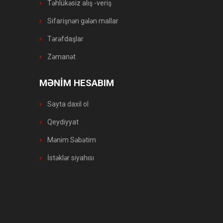
Təhlükəsiz alış -veriş
Sifarişnən gələn mallar
Tərəfdaşlar
Zəmanət
MƏNİM HESABIM
Sayta daxil ol
Qeydiyyat
Mənim Səbətim
İstəklər siyahısı