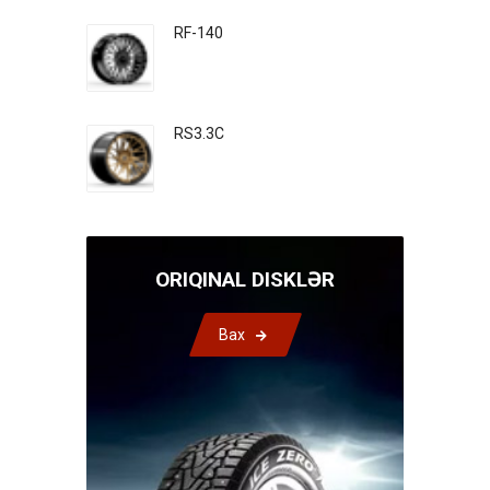
RF-140
RS3.3C
ORIQINAL DISKLƏR
Bax