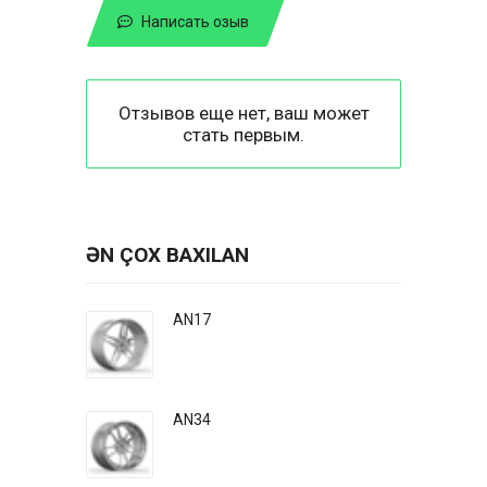
Написать озыв
Отзывов еще нет, ваш может
стать первым.
ƏN ÇOX BAXILAN
AN17
AN34