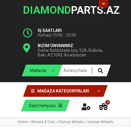
DIAMOND
PARTS.AZ
İŞ SAATLARI
Həftəiçi 10:00 - 20:00
BIZIM ÜNVANIMIZ:
Səttar Bəhlulzadə küç, 52A, Bülbulə,
Bakı, AZ1043, Azərbaycan
MAĞAZA KATEQORIYALARI
0
Sayt menyusu
Home
»
Wheels & Tires
»
Factory Wheels
»
Vossen Wheels