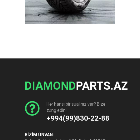
DIAMOND
PARTS.AZ
Hər hansı bir sualınız var? Bizə
zəng edin!
+994(99)830-22-88
BİZİM ÜNVAN: