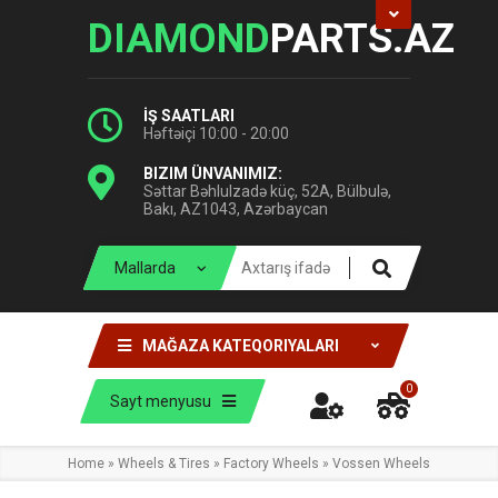
DIAMOND
PARTS.AZ
İŞ SAATLARI
Həftəiçi 10:00 - 20:00
BIZIM ÜNVANIMIZ:
Səttar Bəhlulzadə küç, 52A, Bülbulə,
Bakı, AZ1043, Azərbaycan
MAĞAZA KATEQORIYALARI
0
Sayt menyusu
Home
»
Wheels & Tires
»
Factory Wheels
»
Vossen Wheels