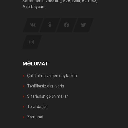
Səttar Bəhlulzadə küç, 52A, Bakı, AZ1043,
Azərbaycan.
MƏLUMAT
Çatdırılma və geri qaytarma
Təhlükəsiz alış -veriş
Sifarişnən gələn mallar
Tərəfdaşlar
Zəmanət