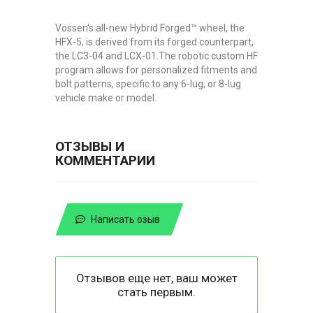
Vossen's all-new Hybrid Forged™ wheel, the
HFX-5, is derived from its forged counterpart,
the LC3-04 and LCX-01.The robotic custom HF
program allows for personalized fitments and
bolt patterns, specific to any 6-lug, or 8-lug
vehicle make or model.
ОТЗЫВЫ И
КОММЕНТАРИИ
Написать озыв
Отзывов еще нет, ваш может
стать первым.