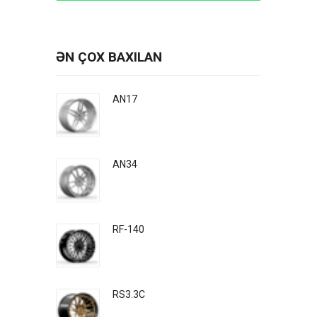
ƏN ÇOX BAXILAN
AN17
AN34
RF-140
RS3.3C