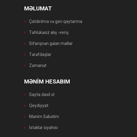
MƏLUMAT
Çatdırılma və geri qaytarma
Təhlükəsiz alış -veriş
Sifarişnən gələn mallar
Tərəfdaşlar
Zəmanət
MƏNİM HESABIM
Sayta daxil ol
Qeydiyyat
Mənim Səbətim
İstəklər siyahısı