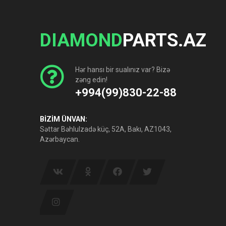
DIAMOND
PARTS.AZ
Hər hansı bir sualınız var? Bizə
zəng edin!
+994(99)830-22-88
BİZİM ÜNVAN:
Səttar Bəhlulzadə küç, 52A, Bakı, AZ1043,
Azərbaycan.