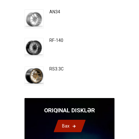
AN34
RF-140
RS3.3C
ORIQINAL DISKLƏR
Bax