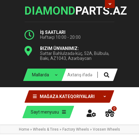
DIAMOND
PARTS.AZ
İŞ SAATLARI
Həftəiçi 10:00 - 20:00
BIZIM ÜNVANIMIZ:
Səttar Bəhlulzadə küç, 52A, Bülbulə,
Bakı, AZ1043, Azərbaycan
MAĞAZA KATEQORIYALARI
0
Sayt menyusu
Home
»
Wheels & Tires
»
Factory Wheels
»
Vossen Wheels