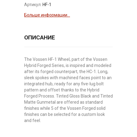
Артикул:
HF-1
Больше информации...
ОПИСАНИЕ
The Vossen HF-1 Wheel, part of the Vossen
Hybrid Forged Series, is inspired and modeled
after its forged counterpart, the HC-1. Long,
sleek spokes with machined faces point to an
integrated hub, ready for any five-lug bolt
pattern and offset thanks to the Hybrid
Forged Process. Tinted Gloss Black and Tinted
Matte Gunmetal are offered as standard
finishes while 5 of the Vossen Forged solid
finishes can be selected for a custom look
and feel.