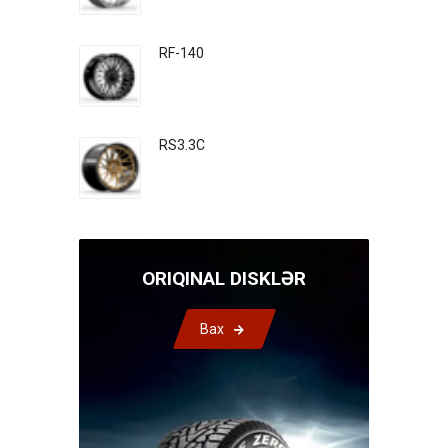
RF-140
RS3.3C
ORIQINAL DISKLƏR
Bax