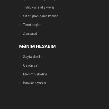
Təhlükəsiz alış -veriş
Sifarişnən gələn mallar
Tərəfdaşlar
Zəmanət
MƏNİM HESABIM
Sayta daxil ol
Qeydiyyat
Mənim Səbətim
İstəklər siyahısı