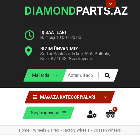
DIAMOND
PARTS.AZ
İŞ SAATLARI
Həftəiçi 10:00 - 20:00
BIZIM ÜNVANIMIZ:
Səttar Bəhlulzadə küç, 52A, Bülbulə,
Bakı, AZ1043, Azərbaycan
MAĞAZA KATEQORIYALARI
0
Sayt menyusu
Home
»
Wheels & Tires
»
Factory Wheels
»
Vossen Wheels