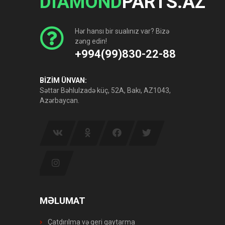
DIAMOND
PARTS.AZ
Hər hansı bir sualınız var? Bizə
zəng edin!
+994(99)830-22-88
BİZİM ÜNVAN:
Səttar Bəhlulzadə küç, 52A, Bakı, AZ1043,
Azərbaycan.
MƏLUMAT
Çatdırılma və geri qaytarma