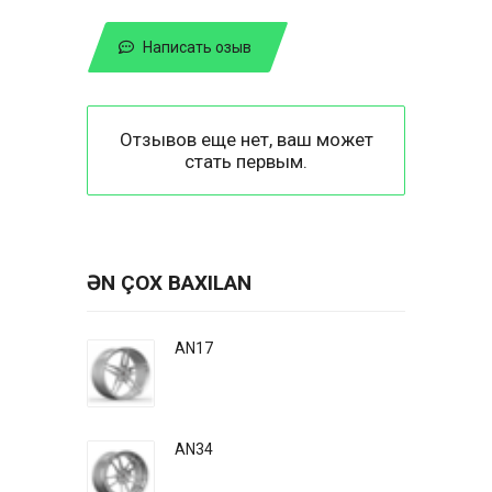
Написать озыв
Отзывов еще нет, ваш может
стать первым.
ƏN ÇOX BAXILAN
AN17
AN34