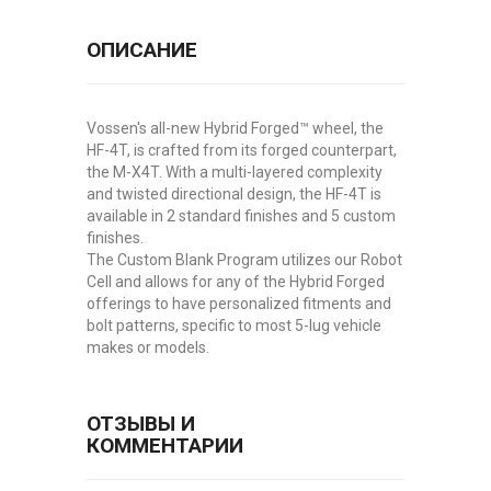
ОПИСАНИЕ
Vossen's all-new Hybrid Forged™ wheel, the
HF-4T, is crafted from its forged counterpart,
the M-X4T. With a multi-layered complexity
and twisted directional design, the HF-4T is
available in 2 standard finishes and 5 custom
finishes.
The Custom Blank Program utilizes our Robot
Cell and allows for any of the Hybrid Forged
offerings to have personalized fitments and
bolt patterns, specific to most 5-lug vehicle
makes or models.
ОТЗЫВЫ И
КОММЕНТАРИИ