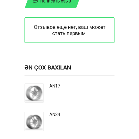
Написать озыв
Отзывов еще нет, ваш может
стать первым.
ƏN ÇOX BAXILAN
AN17
AN34