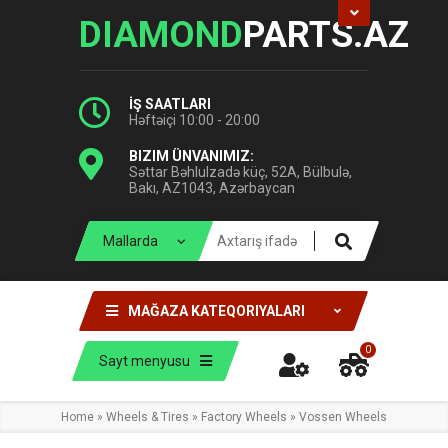
DIAMOND
PARTS.AZ
İŞ SAATLARI
Həftəiçi 10:00 - 20:00
BIZIM ÜNVANIMIZ:
Səttar Bəhlulzadə küç, 52A, Bülbulə,
Bakı, AZ1043, Azərbaycan
MAĞAZA KATEQORIYALARI
0
Sayt menyusu
Home
»
Wheels & Tires
»
Factory Wheels
»
Vossen Wheels