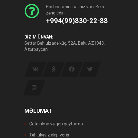
Hər hansı bir sualınız var? Bizə
zəng edin!
+994(99)830-22-88
BİZİM ÜNVAN:
Səttar Bəhlulzadə küç, 52A, Bakı, AZ1043,
Azərbaycan.
MƏLUMAT
Çatdırılma və geri qaytarma
Təhlükəsiz alış -veriş