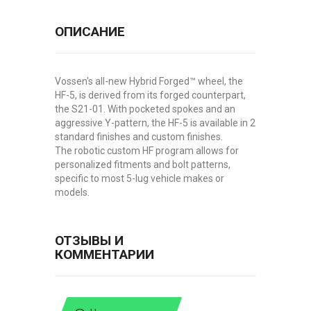
ОПИСАНИЕ
Vossen's all-new Hybrid Forged™ wheel, the
HF-5, is derived from its forged counterpart,
the S21-01. With pocketed spokes and an
aggressive Y-pattern, the HF-5 is available in 2
standard finishes and custom finishes.
The robotic custom HF program allows for
personalized fitments and bolt patterns,
specific to most 5-lug vehicle makes or
models.
ОТЗЫВЫ И
КОММЕНТАРИИ