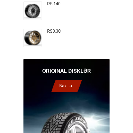
RF-140
RS3.3C
ORIQINAL DISKLƏR
Bax