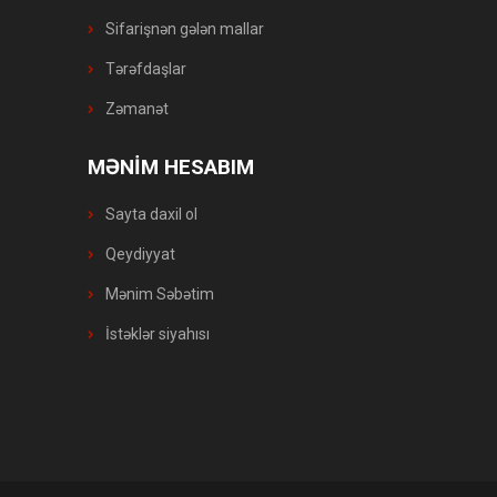
Sifarişnən gələn mallar
Tərəfdaşlar
Zəmanət
MƏNİM HESABIM
Sayta daxil ol
Qeydiyyat
Mənim Səbətim
İstəklər siyahısı