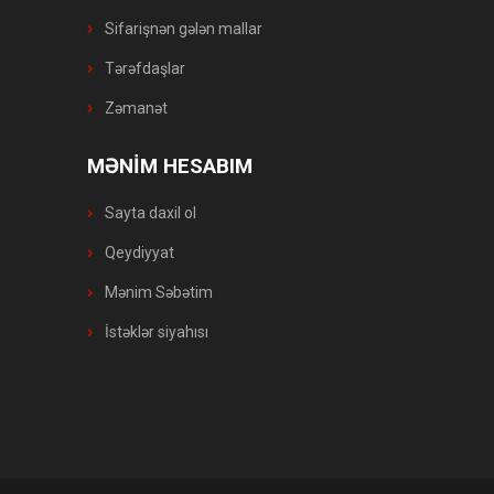
Sifarişnən gələn mallar
Tərəfdaşlar
Zəmanət
MƏNİM HESABIM
Sayta daxil ol
Qeydiyyat
Mənim Səbətim
İstəklər siyahısı