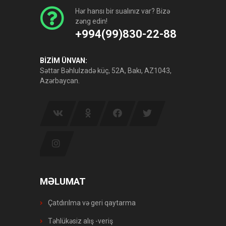
Hər hansı bir sualınız var? Bizə
zəng edin!
+994(99)830-22-88
BİZİM ÜNVAN:
Səttar Bəhlulzadə küç, 52A, Bakı, AZ1043,
Azərbaycan.
MƏLUMAT
Çatdırılma və geri qaytarma
Təhlükəsiz alış -veriş