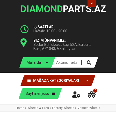
DIAMOND
PARTS.AZ
İŞ SAATLARI
Həftəiçi 10:00 - 20:00
BIZIM ÜNVANIMIZ:
Səttar Bəhlulzadə küç, 52A, Bülbulə,
Bakı, AZ1043, Azərbaycan
MAĞAZA KATEQORIYALARI
0
Sayt menyusu
Home
»
Wheels & Tires
»
Factory Wheels
»
Vossen Wheels