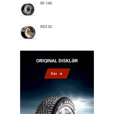
RF-140
RS3.3C
ORIQINAL DISKLƏR
Bax