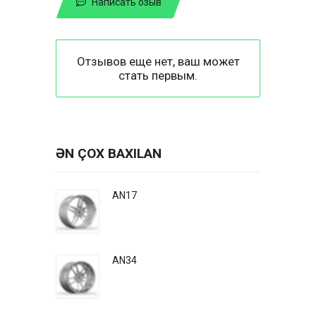
Написать озыв
Отзывов еще нет, ваш может
стать первым.
ƏN ÇOX BAXILAN
AN17
AN34