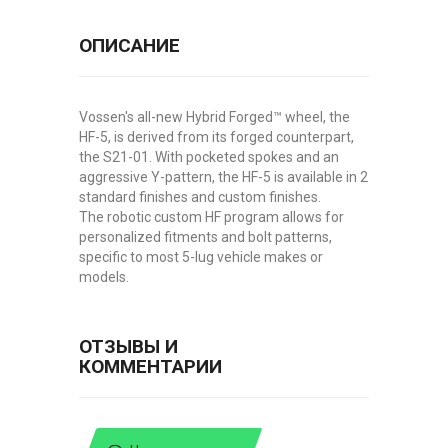
ОПИСАНИЕ
Vossen's all-new Hybrid Forged™ wheel, the
HF-5, is derived from its forged counterpart,
the S21-01. With pocketed spokes and an
aggressive Y-pattern, the HF-5 is available in 2
standard finishes and custom finishes.
The robotic custom HF program allows for
personalized fitments and bolt patterns,
specific to most 5-lug vehicle makes or
models.
ОТЗЫВЫ И
КОММЕНТАРИИ