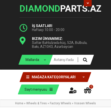
DIAMOND
PARTS.AZ
İŞ SAATLARI
Həftəiçi 10:00 - 20:00
BIZIM ÜNVANIMIZ:
Səttar Bəhlulzadə küç, 52A, Bülbulə,
Bakı, AZ1043, Azərbaycan
MAĞAZA KATEQORIYALARI
0
Sayt menyusu
Home
»
Wheels & Tires
»
Factory Wheels
»
Vossen Wheels