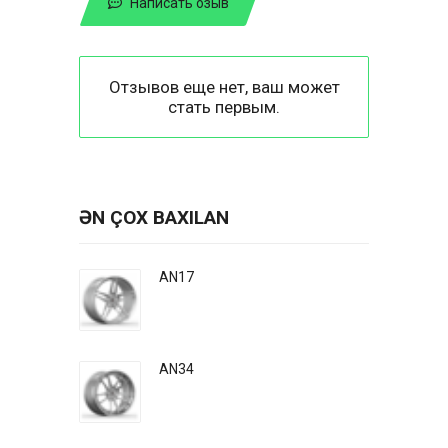
Написать озыв
Отзывов еще нет, ваш может
стать первым.
ƏN ÇOX BAXILAN
AN17
AN34