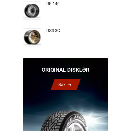
RF-140
RS3.3C
ORIQINAL DISKLƏR
Bax