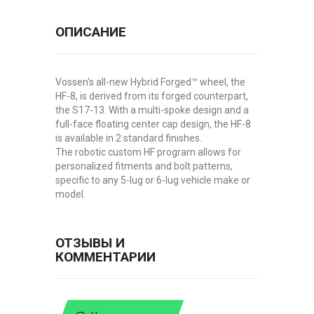
ОПИСАНИЕ
Vossen's all-new Hybrid Forged™ wheel, the
HF-8, is derived from its forged counterpart,
the S17-13. With a multi-spoke design and a
full-face floating center cap design, the HF-8
is available in 2 standard finishes.
The robotic custom HF program allows for
personalized fitments and bolt patterns,
specific to any 5-lug or 6-lug vehicle make or
model.
ОТЗЫВЫ И
КОММЕНТАРИИ