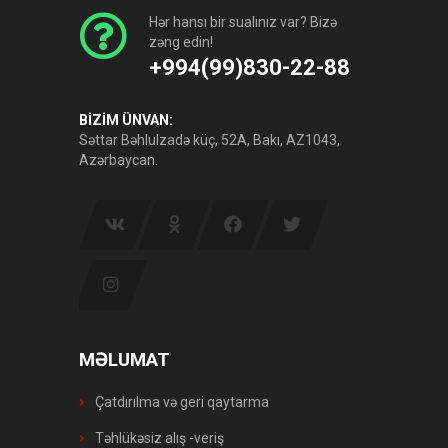
Hər hansı bir sualınız var? Bizə
zəng edin!
+994(99)830-22-88
BİZİM ÜNVAN:
Səttar Bəhlulzadə küç, 52A, Bakı, AZ1043,
Azərbaycan.
MƏLUMAT
Çatdırılma və geri qaytarma
Təhlükəsiz alış -veriş