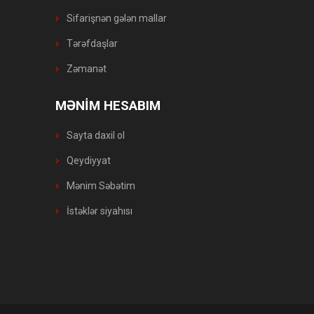
Sifarişnən gələn mallar
Tərəfdaşlar
Zəmanət
MƏNİM HESABIM
Sayta daxil ol
Qeydiyyat
Mənim Səbətim
İstəklər siyahısı