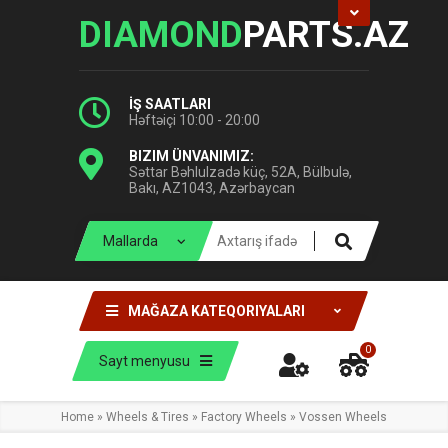
DIAMOND
PARTS.AZ
İŞ SAATLARI
Həftəiçi 10:00 - 20:00
BIZIM ÜNVANIMIZ:
Səttar Bəhlulzadə küç, 52A, Bülbulə,
Bakı, AZ1043, Azərbaycan
MAĞAZA KATEQORIYALARI
0
Sayt menyusu
Home
»
Wheels & Tires
»
Factory Wheels
»
Vossen Wheels