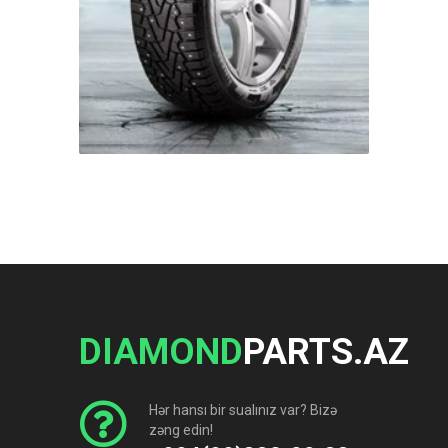
DIAMOND
PARTS.AZ
Hər hansı bir sualınız var? Bizə
zəng edin!