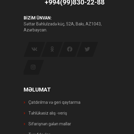
+994(99)830-22-88
BİZİM ÜNVAN:
Səttar Bəhlulzadə küç, 52A, Bakı, AZ1043,
Azərbaycan.
MƏLUMAT
Çatdırılma və geri qaytarma
Təhlükəsiz alış -veriş
Sifarişnən gələn mallar