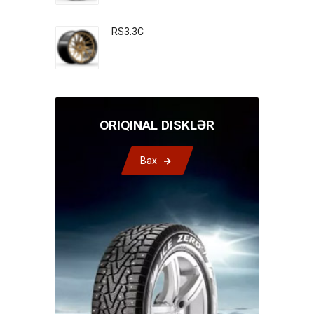
RS3.3C
ORIQINAL DISKLƏR
Bax