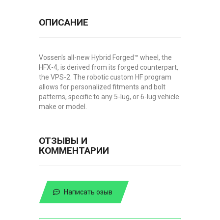
ОПИСАНИЕ
Vossen's all-new Hybrid Forged™ wheel, the
HFX-4, is derived from its forged counterpart,
the VPS-2. The robotic custom HF program
allows for personalized fitments and bolt
patterns, specific to any 5-lug, or 6-lug vehicle
make or model.
ОТЗЫВЫ И
КОММЕНТАРИИ
Написать озыв