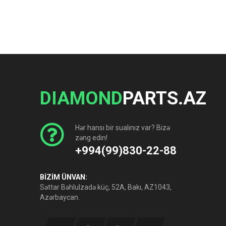
DIAMOND
PARTS.AZ
Hər hansı bir sualınız var? Bizə
zəng edin!
+994(99)830-22-88
BİZİM ÜNVAN:
Səttar Bəhlulzadə küç, 52A, Bakı, AZ1043,
Azərbaycan.