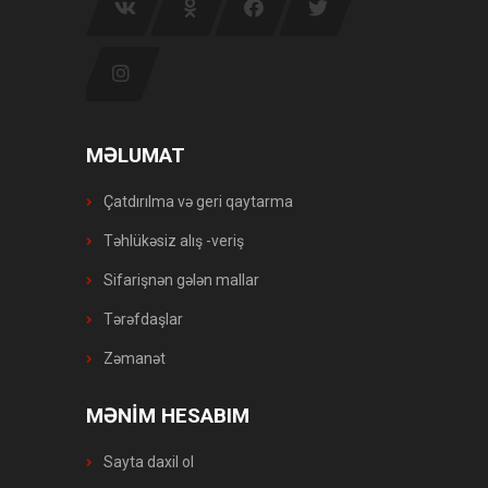
MƏLUMAT
Çatdırılma və geri qaytarma
Təhlükəsiz alış -veriş
Sifarişnən gələn mallar
Tərəfdaşlar
Zəmanət
MƏNİM HESABIM
Sayta daxil ol