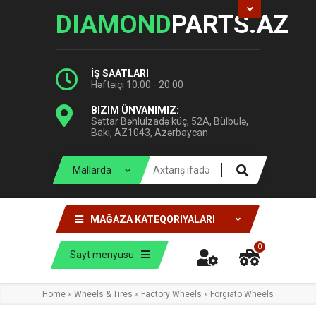
DIAMOND
PARTS.AZ
İŞ SAATLARI
Həftəiçi 10:00 - 20:00
BIZIM ÜNVANIMIZ:
Səttar Bəhlulzadə küç, 52A, Bülbulə,
Bakı, AZ1043, Azərbaycan
MAĞAZA KATEQORIYALARI
0
Sayt menyusu
Home
»
Wheels & Tires
»
Factory Wheels
»
Forgiato Wheels