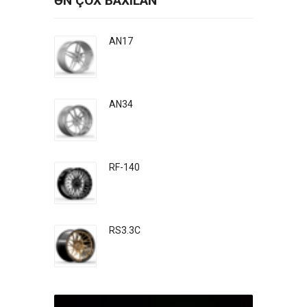
ƏN ÇOX BAXILAN
AN17
AN34
RF-140
RS3.3C