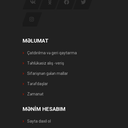
MƏLUMAT
Çatdırılma və geri qaytarma
Təhlükəsiz alış -veriş
Sifarişnən gələn mallar
Tərəfdaşlar
Zəmanət
MƏNİM HESABIM
Sayta daxil ol