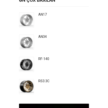
ƏN ÇOX BAXILAN
AN17
AN34
RF-140
RS3.3C