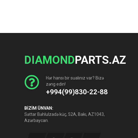
DIAMOND
PARTS.AZ
Hər hansı bir sualınız var? Bizə
zəng edin!
+994(99)830-22-88
BİZİM ÜNVAN:
Səttar Bəhlulzadə küç, 52A, Bakı, AZ1043,
Azərbaycan.