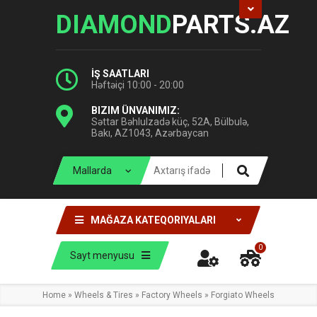
DIAMOND
PARTS.AZ
İŞ SAATLARI
Həftəiçi 10:00 - 20:00
BIZIM ÜNVANIMIZ:
Səttar Bəhlulzadə küç, 52A, Bülbulə,
Bakı, AZ1043, Azərbaycan
MAĞAZA KATEQORIYALARI
0
Sayt menyusu
Home
»
Wheels & Tires
»
Factory Wheels
»
Forgiato Wheels