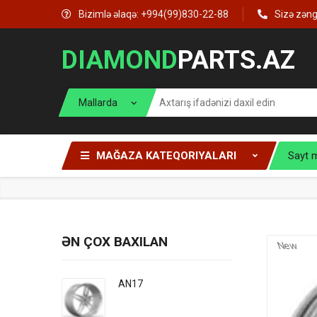
Bizimlə əlaqə: +994(99)830-22-88
Sizə zən
DIAMOND
PARTS.AZ
MAĞAZA KATEQORIYALARI
Sayt 
ƏN ÇOX BAXILAN
New
AN17