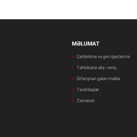
MƏLUMAT
Çatdırılma və geri qaytarma
Təhlükəsiz alış -veriş
Sifarişnən gələn mallar
Tərəfdaşlar
Zəmanət