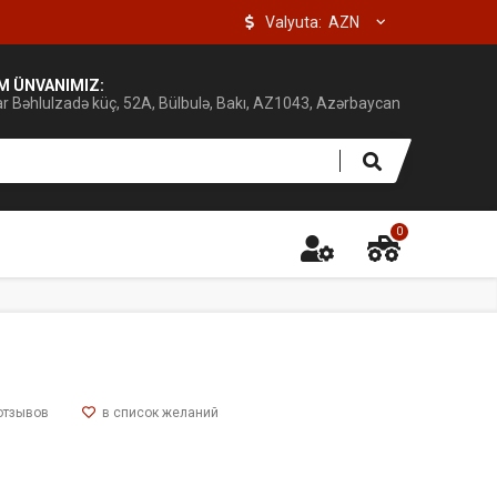
Valyuta:
IM ÜNVANIMIZ:
ar Bəhlulzadə küç, 52A, Bülbulə, Bakı, AZ1043, Azərbaycan
0
отзывов