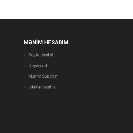
MƏNİM HESABIM
Sayta daxil ol
Qeydiyyat
Mənim Səbətim
İstəklər siyahısı