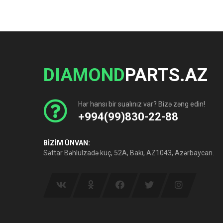
DIAMOND
PARTS.AZ
Hər hansı bir sualınız var? Bizə zəng edin!
+994(99)830-22-88
BİZİM ÜNVAN:
Səttar Bəhlulzadə küç, 52A, Bakı, AZ1043, Azərbaycan.