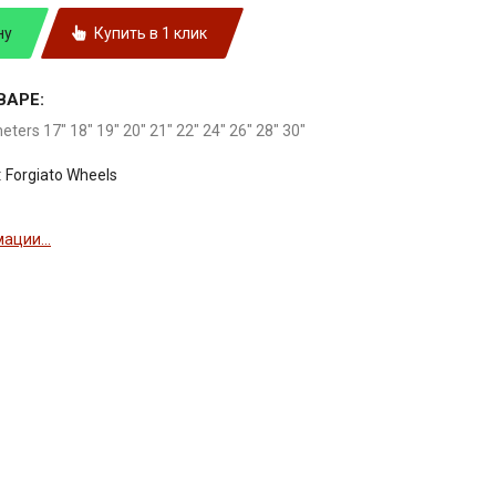
ну
Купить в 1 клик
ВАРЕ:
meters 17" 18" 19" 20" 21" 22" 24" 26" 28" 30"
:
Forgiato Wheels
ации...