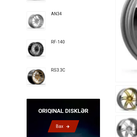
AN34
RF-140
RS3.3C
ORIQINAL DISKLƏR
Bax