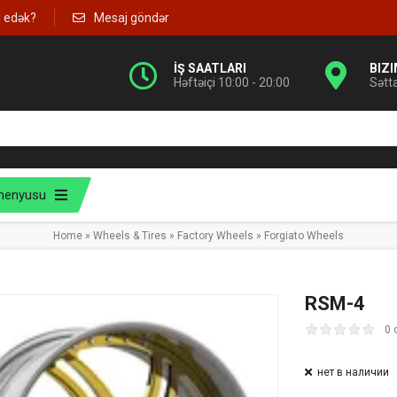
g edək?
Mesaj göndər
İŞ SAATLARI
BIZ
Həftəiçi 10:00 - 20:00
Sətt
menyusu
Home
»
Wheels & Tires
»
Factory Wheels
»
Forgiato Wheels
RSM-4
0 
нет в наличии