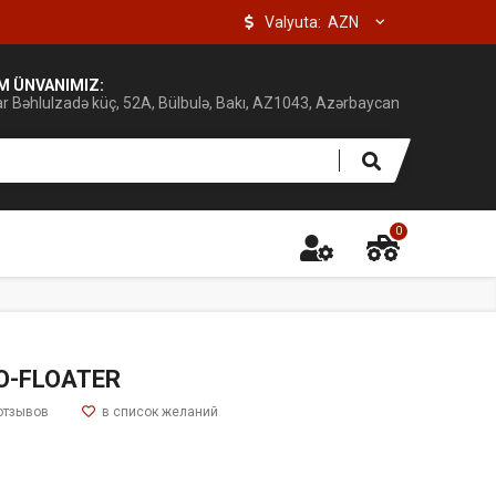
Valyuta:
IM ÜNVANIMIZ:
ar Bəhlulzadə küç, 52A, Bülbulə, Bakı, AZ1043, Azərbaycan
0
O-FLOATER
отзывов