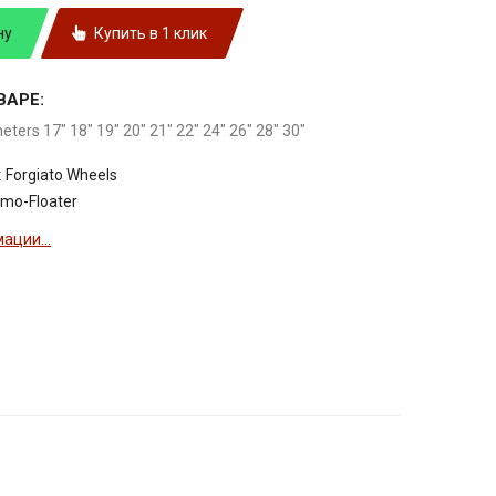
ну
Купить в 1 клик
ВАРЕ:
meters 17" 18" 19" 20" 21" 22" 24" 26" 28" 30"
:
Forgiato Wheels
mo-Floater
ации...