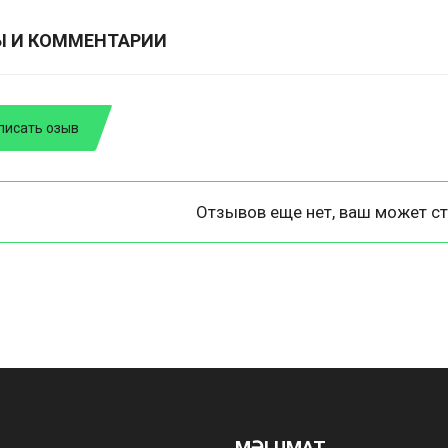
Ы И КОММЕНТАРИИ
писать озыв
Отзывов еще нет, ваш может ст
MƏLUMAT