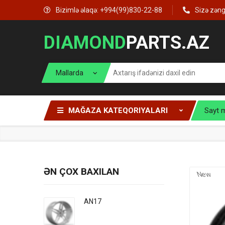
Bizimlə əlaqə: +994(99)830-22-88
Sizə zən
DIAMOND
PARTS.AZ
MAĞAZA KATEQORIYALARI
Sayt 
ƏN ÇOX BAXILAN
New
AN17