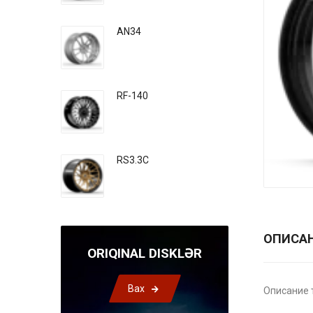
AN34
RF-140
RS3.3C
ОПИСА
ORIQINAL DISKLƏR
Bax
Описание 