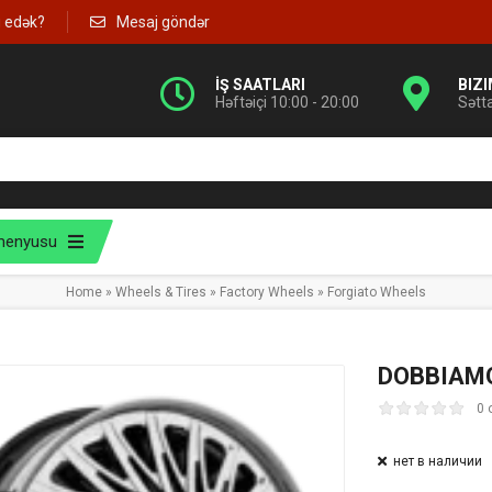
g edək?
Mesaj göndər
İŞ SAATLARI
BIZ
Həftəiçi 10:00 - 20:00
Sətt
menyusu
Home
»
Wheels & Tires
»
Factory Wheels
»
Forgiato Wheels
DOBBIAM
0 
нет в наличии