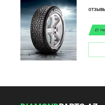
ОТЗЫВ
На