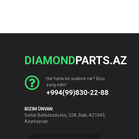
DIAMOND
PARTS.AZ
Hər hansı bir sualınız var? Bizə
zəng edin!
+994(99)830-22-88
BİZİM ÜNVAN:
Səttar Bəhlulzadə küç, 52A, Bakı, AZ1043,
Azərbaycan.