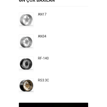
ƏN ÇOX BAXILAN
AN17
AN34
RF-140
RS3.3C