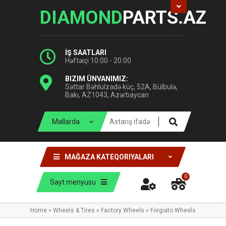
DIAMOND
PARTS.AZ
İŞ SAATLARI
Həftəiçi 10:00 - 20:00
BIZIM ÜNVANIMIZ:
Səttar Bəhlulzadə küç, 52A, Bülbulə,
Bakı, AZ1043, Azərbaycan
MAĞAZA KATEQORIYALARI
0
Sayt menyusu
Home
»
Wheels & Tires
»
Factory Wheels
»
Forgiato Wheels