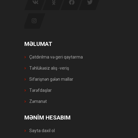
MƏLUMAT
Çatdırılma və geri qaytarma
Təhlükəsiz alış -veriş
Sifarişnən gələn mallar
Tərəfdaşlar
Zəmanət
MƏNİM HESABIM
Sayta daxil ol