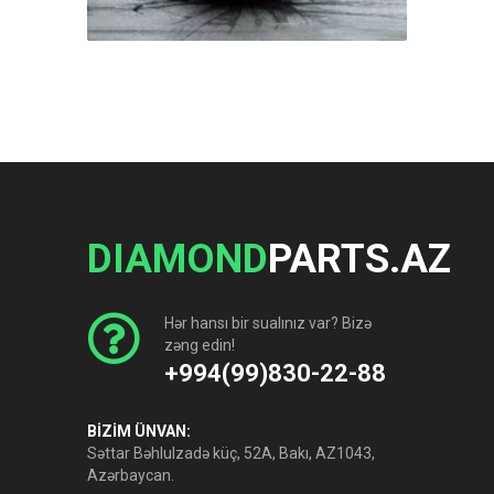
DIAMOND
PARTS.AZ
Hər hansı bir sualınız var? Bizə
zəng edin!
+994(99)830-22-88
BİZİM ÜNVAN:
Səttar Bəhlulzadə küç, 52A, Bakı, AZ1043,
Azərbaycan.