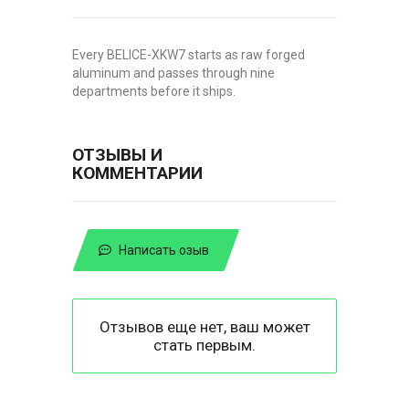
Every BELICE-XKW7 starts as raw forged
aluminum and passes through nine
departments before it ships.
ОТЗЫВЫ И
КОММЕНТАРИИ
Написать озыв
Отзывов еще нет, ваш может
стать первым.