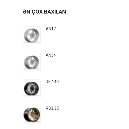
ƏN ÇOX BAXILAN
AN17
AN34
RF-140
RS3.3C