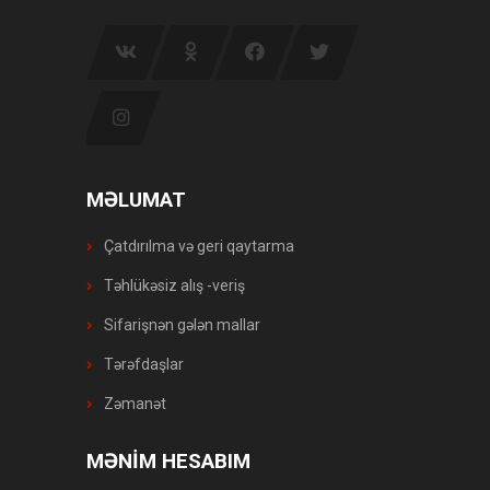
MƏLUMAT
Çatdırılma və geri qaytarma
Təhlükəsiz alış -veriş
Sifarişnən gələn mallar
Tərəfdaşlar
Zəmanət
MƏNİM HESABIM