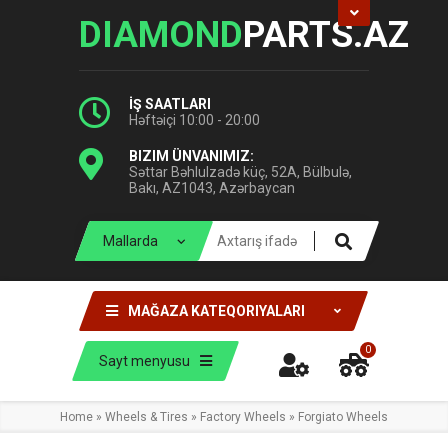
DIAMOND
PARTS.AZ
İŞ SAATLARI
Həftəiçi 10:00 - 20:00
BIZIM ÜNVANIMIZ:
Səttar Bəhlulzadə küç, 52A, Bülbulə,
Bakı, AZ1043, Azərbaycan
MAĞAZA KATEQORIYALARI
0
Sayt menyusu
Home
»
Wheels & Tires
»
Factory Wheels
»
Forgiato Wheels