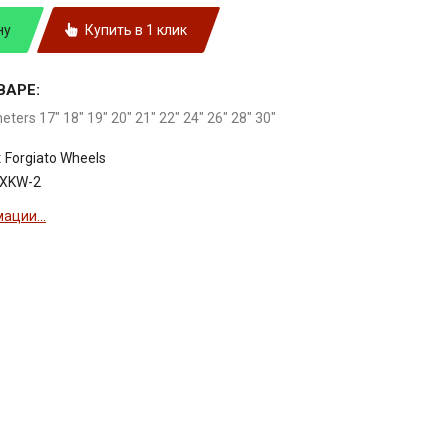
ну
Купить в 1 клик
ВАРЕ:
meters 17" 18" 19" 20" 21" 22" 24" 26" 28" 30"
:
Forgiato Wheels
-XKW-2
ации...