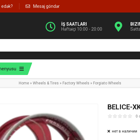
g edək?
Mesaj göndər
İŞ SAATLARI
BIZ
Həftəiçi 10:00 - 20:00
Sətt
menyusu
Home
»
Wheels & Tires
»
Factory Wheels
»
Forgiato Wheels
BELICE-X
0 
нет в наличии