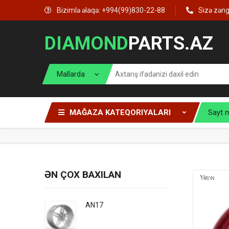
Bizimlə əlaqə: +994(99)830-22-88
Sizə zən
DIAMOND
PARTS.AZ
MAĞAZA KATEQORIYALARI
Sayt 
ƏN ÇOX BAXILAN
New
AN17