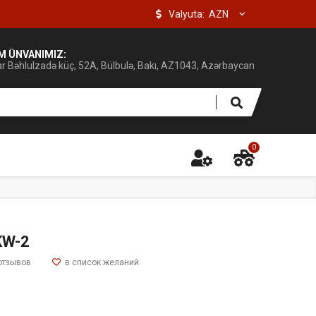
Valyuta:
IM ÜNVANIMIZ:
ar Bəhlulzadə küç, 52A, Bülbulə, Bakı, AZ1043, Azərbaycan
0
KW-2
отзывов