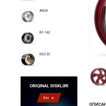
AN34
RF-140
RS3.3C
ORIQINAL DISKLƏR
Bax
ОПИСА