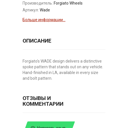
Производитель:
Forgiato Wheels
Артикул:
Wade
Больше информации...
ОПИСАНИЕ
Forgiato's WADE design delivers a distinctive
spoke pattern that stands out on any vehicle.
Hand-finished in LA, available in every size
and bolt pattern.
ОТЗЫВЫ И
КОММЕНТАРИИ
Написать озыв