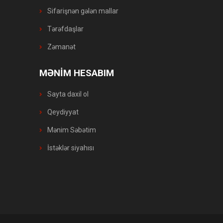
Sifarişnən gələn mallar
Tərəfdaşlar
Zəmanət
MƏNİM HESABIM
Sayta daxil ol
Qeydiyyat
Mənim Səbətim
İstəklər siyahısı