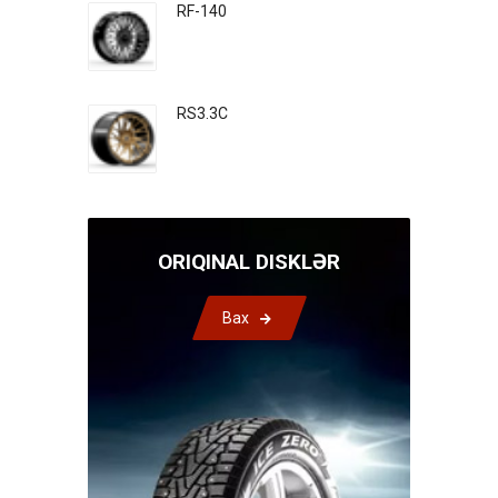
RF-140
RS3.3C
ORIQINAL DISKLƏR
Bax