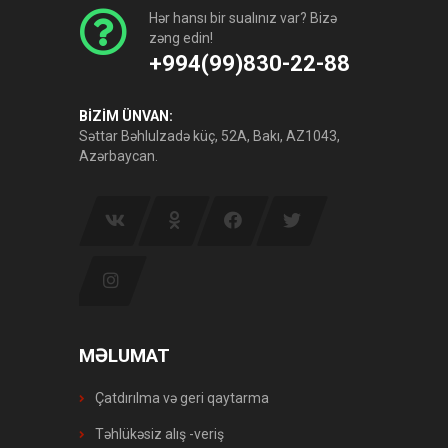
Hər hansı bir sualınız var? Bizə
zəng edin!
+994(99)830-22-88
BİZİM ÜNVAN:
Səttar Bəhlulzadə küç, 52A, Bakı, AZ1043,
Azərbaycan.
MƏLUMAT
Çatdırılma və geri qaytarma
Təhlükəsiz alış -veriş