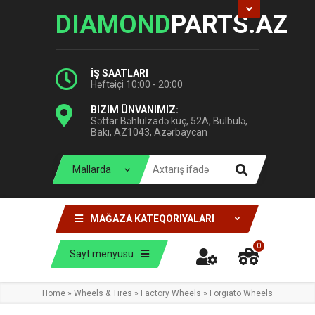
DIAMOND
PARTS.AZ
İŞ SAATLARI
Həftəiçi 10:00 - 20:00
BIZIM ÜNVANIMIZ:
Səttar Bəhlulzadə küç, 52A, Bülbulə,
Bakı, AZ1043, Azərbaycan
MAĞAZA KATEQORIYALARI
0
Sayt menyusu
Home
»
Wheels & Tires
»
Factory Wheels
»
Forgiato Wheels