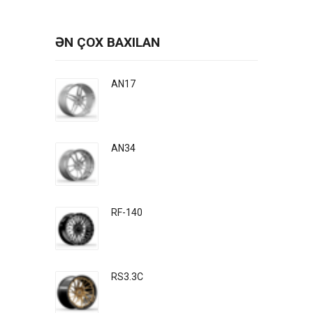
ƏN ÇOX BAXILAN
AN17
AN34
RF-140
RS3.3C