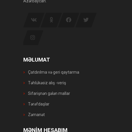
Azərbaycan.
MƏLUMAT
Çatdırılma və geri qaytarma
Təhlükəsiz alış -veriş
Sifarişnən gələn mallar
Tərəfdaşlar
Zəmanət
MƏNİM HESABIM