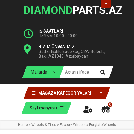
DIAMOND
PARTS.AZ
İŞ SAATLARI
Həftəiçi 10:00 - 20:00
BIZIM ÜNVANIMIZ:
Səttar Bəhlulzadə küç, 52A, Bülbulə,
Bakı, AZ1043, Azərbaycan
MAĞAZA KATEQORIYALARI
0
Sayt menyusu
Home
»
Wheels & Tires
»
Factory Wheels
»
Forgiato Wheels