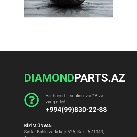
DIAMOND
PARTS.AZ
Hər hansı bir sualınız var? Bizə
zəng edin!
+994(99)830-22-88
BİZİM ÜNVAN:
Səttar Bəhlulzadə küç, 52A, Bakı, AZ1043,