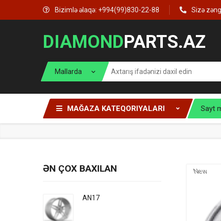
Bizimlə əlaqə: +994(99)830-22-88
Sizə zən
DIAMOND
PARTS.AZ
MAĞAZA KATEQORIYALARI
Sayt 
ƏN ÇOX BAXILAN
New
AN17