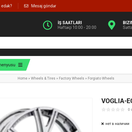
g edək?
Mesaj göndər
İŞ SAATLARI
BIZ
Həftəiçi 10:00 - 20:00
Sətt
menyusu
Home
»
Wheels & Tires
»
Factory Wheels
»
Forgiato Wheels
VOGLIA-E
0 
нет в наличии