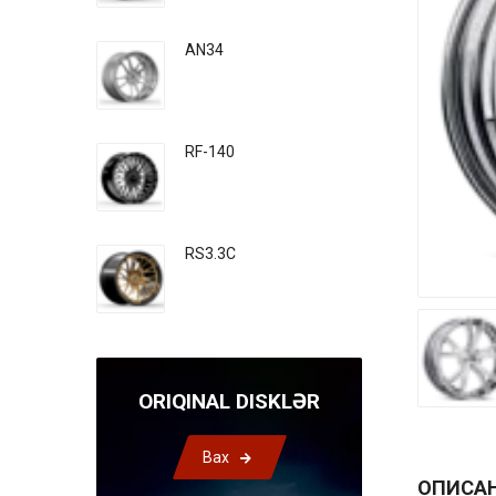
AN34
RF-140
RS3.3C
ORIQINAL DISKLƏR
Bax
ОПИСА