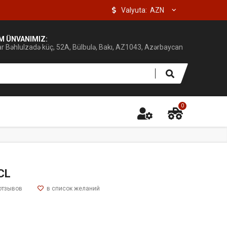
Valyuta:
IM ÜNVANIMIZ:
ar Bəhlulzadə küç, 52A, Bülbulə, Bakı, AZ1043, Azərbaycan
0
CL
отзывов