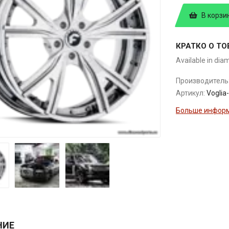
В корзи
КРАТКО О ТО
Available in dia
Производитель
Артикул:
Voglia
Больше информ
НИЕ