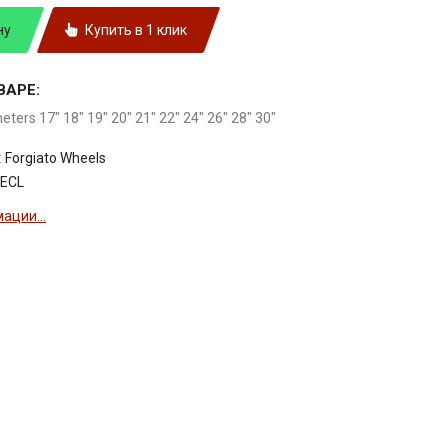
ну
Купить в 1 клик
ВАРЕ:
meters 17" 18" 19" 20" 21" 22" 24" 26" 28" 30"
:
Forgiato Wheels
-ECL
ации...