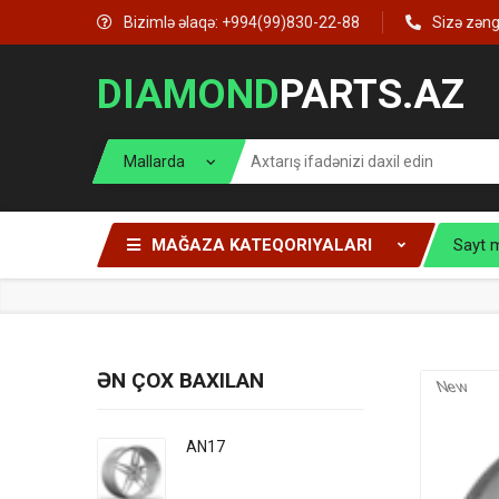
Bizimlə əlaqə: +994(99)830-22-88
Sizə zən
DIAMOND
PARTS.AZ
MAĞAZA KATEQORIYALARI
Sayt 
ƏN ÇOX BAXILAN
New
AN17