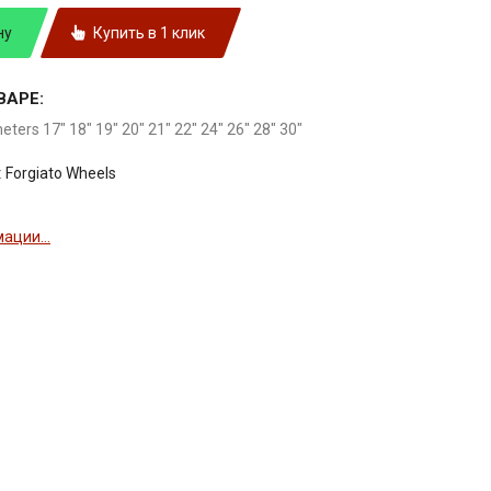
ну
Купить в 1 клик
ВАРЕ:
meters 17" 18" 19" 20" 21" 22" 24" 26" 28" 30"
:
Forgiato Wheels
ации...