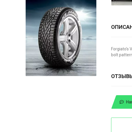
ОПИСА
Forgiato's 
bolt patter
ОТЗЫВ
На