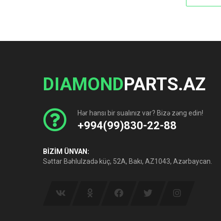
DIAMOND
PARTS.AZ
Hər hansı bir sualınız var? Bizə zəng edin!
+994(99)830-22-88
BİZİM ÜNVAN:
Səttar Bəhlulzadə küç, 52A, Bakı, AZ1043, Azərbaycan.