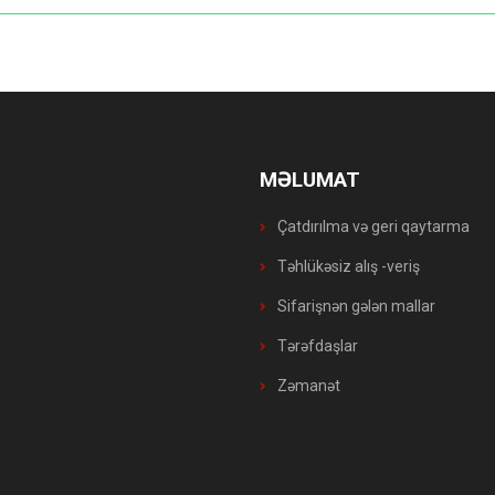
MƏLUMAT
Çatdırılma və geri qaytarma
Təhlükəsiz alış -veriş
Sifarişnən gələn mallar
Tərəfdaşlar
Zəmanət