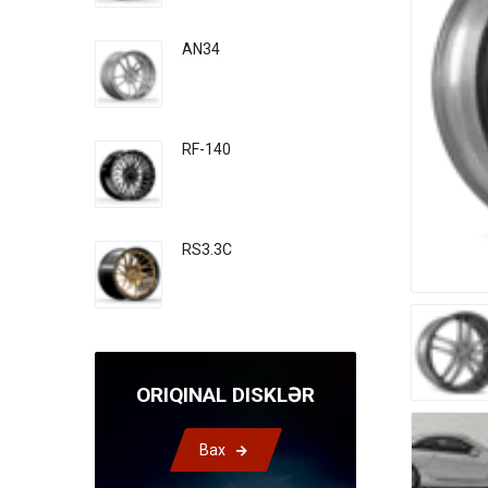
AN34
RF-140
RS3.3C
ORIQINAL DISKLƏR
Bax