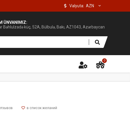
Valyuta:
IM ÜNVANIMIZ:
ar Bəhlulzadə küç, 52A, Bülbulə, Bakı, AZ1043, Azərbaycan
0
отзывов