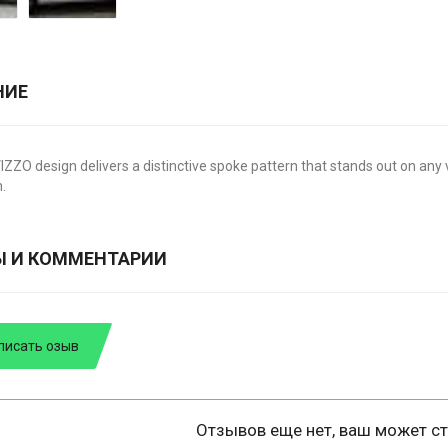
НИЕ
VIZZO design delivers a distinctive spoke pattern that stands out on any v
n.
Ы И КОММЕНТАРИИ
писать озыв
Отзывов еще нет, ваш может ст