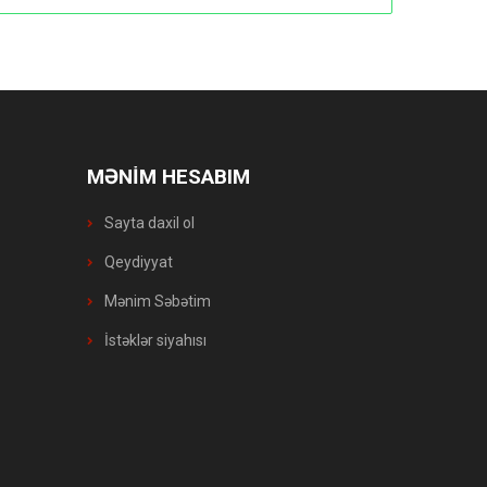
MƏNİM HESABIM
Sayta daxil ol
Qeydiyyat
Mənim Səbətim
İstəklər siyahısı