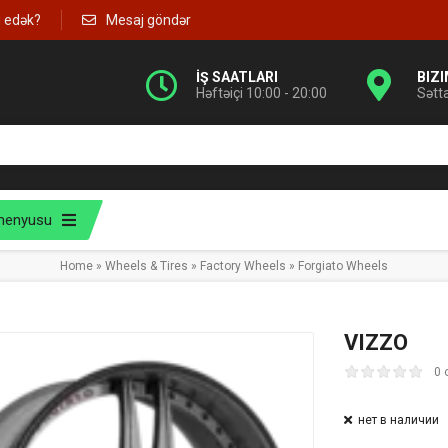
g edək?
Mesaj göndər
İŞ SAATLARI
BIZ
Həftəiçi 10:00 - 20:00
Sətt
menyusu
Home
»
Wheels & Tires
»
Factory Wheels
»
Forgiato Wheels
VIZZO
0 
нет в наличии